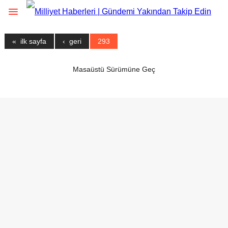
« ilk sayfa
‹ geri
293
Masaüstü Sürümüne Geç