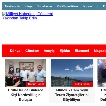
Hakkımızda
Künye
Yazarlarımız
Gizlilik politikası
İletişim
|
Fo
Dünya
Gündem
Asayiş
Eğitim
Ekonomi
Magazi
İş İlanları
Kültür Sanat
Kültür Sanat
Eruh-Der’de Binlerce
Altınoluk Cam Seyir
Uf
Kişi Kardeşlik İçin
Terası Ziyaretçilerini
Buluştu
Büyülüyor
Dol