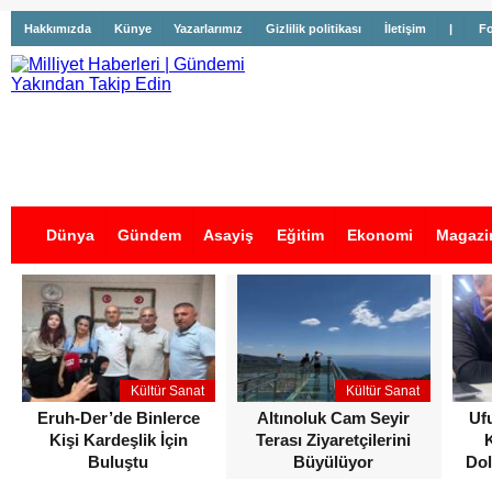
Hakkımızda
Künye
Yazarlarımız
Gizlilik politikası
İletişim
|
Fo
Dünya
Gündem
Asayiş
Eğitim
Ekonomi
Magazi
İş İlanları
Kültür Sanat
Kültür Sanat
Eruh-Der’de Binlerce
Altınoluk Cam Seyir
Uf
Kişi Kardeşlik İçin
Terası Ziyaretçilerini
Buluştu
Büyülüyor
Dol