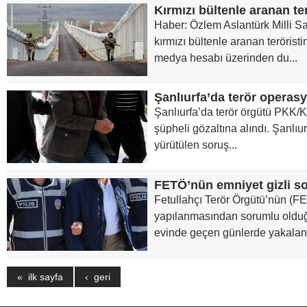
Kırmızı bültenle aranan te
Haber: Özlem Aslantürk Milli 
kırmızı bültenle aranan terörist
medya hesabı üzerinden du...
Şanlıurfa’da terör operas
Şanlıurfa’da terör örgütü PKK
şüpheli gözaltına alındı. Şanlı
yürütülen soruş...
FETÖ’nün emniyet gizli s
Fetullahçı Terör Örgütü’nün (FE
yapılanmasından sorumlu olduğ
evinde geçen günlerde yakalana
« ilk sayfa
‹ geri