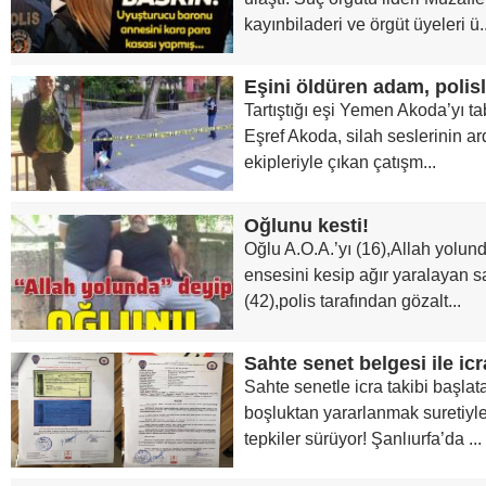
kayınbiladeri ve örgüt üyeleri ü..
Tartıştığı eşi Yemen Akoda’yı t
Eşref Akoda, silah seslerinin a
ekipleriyle çıkan çatışm...
Oğlunu kesti!
Oğlu A.O.A.’yı (16),Allah yolund
ensesini kesip ağır yaralayan 
(42),polis tarafından gözalt...
Sahte senetle icra takibi başla
boşluktan yararlanmak suretiyle i
tepkiler sürüyor! Şanlıurfa’da ...