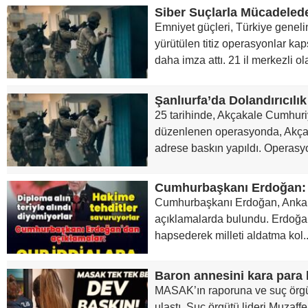
Emniyet güçleri, Türkiye geneli
yürütülen titiz operasyonlar ka
daha imza attı. 21 il merkezli ola
25 tarihinde, Akçakale Cumhuri
düzenlenen operasyonda, Akçaka
adrese baskın yapıldı. Operasyo
Cumhurbaşkanı Erdoğan, Ankara
açıklamalarda bulundu. Erdoğa
hapsederek milleti aldatma kol..
Baron annesini kara para
MASAK’ın raporuna ve suç örgü
ulaştı. Suç örgütü lideri Muzaffe