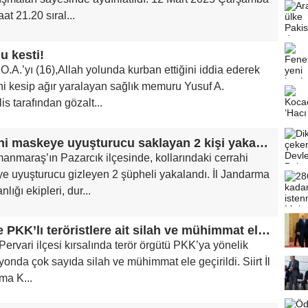
at 21.20 sıral...
u kesti!
O.A.’yı (16),Allah yolunda kurban ettiğini iddia ederek
i kesip ağır yaralayan sağlık memuru Yusuf A.
lis tarafından gözalt...
Cerrahi maskeye uyuşturucu saklayan 2 kişi yakalandı
nmaraş’ın Pazarcık ilçesinde, kollarındaki cerrahi
e uyuşturucu gizleyen 2 şüpheli yakalandı. İl Jandarma
lığı ekipleri, dur...
Siirt’te PKK’lı teröristlere ait silah ve mühimmat ele geçirildi
n Pervari ilçesi kırsalında terör örgütü PKK’ya yönelik
onda çok sayıda silah ve mühimmat ele geçirildi. Siirt İl
ma K...