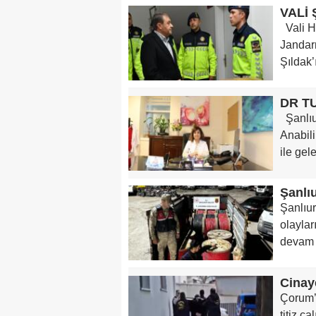
VALİ
Vali Ha
Jandarm
Şıldak’ı
Şanlıu
Anabili
ile gel
Şanlıur
olaylar
devam e
Çorum’
titiz ç