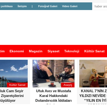
k politikası
İletişim
|
Fotoğraf Galeri
Video Galeri
tim
Ekonomi
Magazin
Siyaset
Teknoloji
Kültür Sanat
Kültür Sanat
Asayiş
oluk Cam Seyir
Ufuk Avcı ve Mustafa
KANAL 7’NİN 
 Ziyaretçilerini
Karal Hakkındaki
YILDIZI NEVİDE
üyülüyor
Dolandırıcılık İddiaları
“YILIN EN İYİ
Büyüyor
YAPAN KA