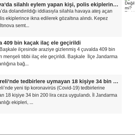
Antalya’da silahlı eylem yapan kişi, polis ekiplerince ikna edildi
’da dolandırıldığı iddiasıyla silahla havaya ateş açan
olis ekiplerince ikna edilerek gözaltına alındı. Kepez
Altınova semt...
 409 bin kaçak ilaç ele geçirildi
Başkale ilçesinde araziye gizlenmiş 4 çuvalda 409 bin
n menşeli tıbbi ilaç ele geçirildi. Başkale İlçe Jandarma
nlığına bağ...
Kırklareli’nde tedbirlere uymayan 18 kişiye 34 bin 200 lira ceza
eli’nde yeni tip koronavirüs (Covid-19) tedbirlerine
 18 kişiye 34 bin 200 lira ceza uygulandı. İl Jandarma
lığı ekipleri, ...