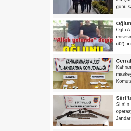
günü sa
Oğlun
Oğlu A.
ensesin
(42),po
Kahrama
maskey
Komutan
Siirt’i
operasy
Jandar