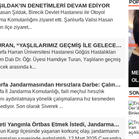
POP
OYUNCUSU” 
 ŞILDAK’IN DENETİMLERİ DEVAM EDİYOR
san Şıldak, Birecik Devlet Hastanesi ile Otoyol
a Komutanlığını ziyaret etti. Şanlıurfa Valisi Hasan
n ilçe ziyaret...
DR TURAN, “YAŞLILARIMIZ GEÇMİŞ İLE GELECEK ARASINDA KÖPRÜ GÖREVİ GÖRÜR”
rfa Harran Üniversitesi Hastanesi Göğüs Hastalıkları
m Dalı Dr. Öğr. Üyesi Hamdiye Turan, Yaşlıların geçmiş
ecek arasında k...
ME
OL
Şanlıurfa Jandarmasından Hırsızlara Darbe: Çalınan 6 Milyon TL’lik Elektrik Kablosu Ele Geçirildi
fa İl Jandarma Komutanlığı, faili meçhul hırsızlık
SON
ını aydınlatmaya yönelik çalışmalarına hız kesmeden
diyor. Son olarak Siverek ...
Cinayeti Yangınla Örtbas Etmek İstedi, Jandarmadan Kaçamadı!
un Kargı ilçesinde yaşanan korkunç olay, jandarmanın
alışmaları sayesinde aydınlatıldı. 12 Mart 2025 Çarşamba