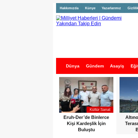
Hakkımızda
Künye
Yazarlarımız
Gizlili
Dünya
Gündem
Asayiş
Eği
İş İlanları
Kültür Sanat
Eruh-Der’de Binlerce
Altın
Kişi Kardeşlik İçin
Terası
Buluştu
B