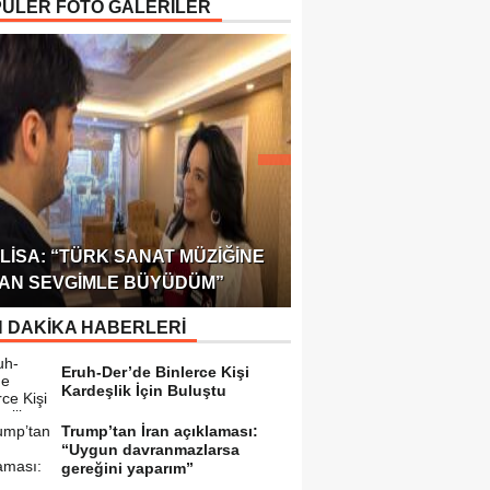
ÜLER FOTO GALERİLER
ÖDÜLÜ!
ULUSLARARASI SAĞL
LISA: “TÜRK SANAT MÜZIĞINE
FEDERASYONU 75 Ü
AN SEVGIMLE BÜYÜDÜM”
TEMSILCILIK VERDI
 DAKİKA HABERLERİ
Eruh-Der’de Binlerce Kişi
Kardeşlik İçin Buluştu
Trump’tan İran açıklaması:
“Uygun davranmazlarsa
gereğini yaparım”