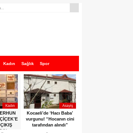
Kadın
Sağlık
Spor
Kadın
Asayiş
Ekonomi
ZERHUN
Kocaeli’de ‘Hacı Baba’
Dikkat çeken anlar!
 ÇİÇEK’E
vurgunu! “Hocanın cini
Devlet Bahçeli ve Özgür
 ÇIKIŞ
tarafından alındı”
Özel o etkinlikte bir
DIN
araya geldiler