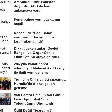
Arabulucu ülke Pakistan
duyurdu: ABD ile İran
anlaşmaya vardı
Fenerbahçe yeni başkanını
seçti!
Kocaeli’de ‘Hacı Baba’
vurgunu! “Hocanın cini
tarafından alındı”
Dikkat çeken anlar! Devlet
Bahçeli ve Özgür Özel o
etkinlikte bir araya geldiler
286 yıla kadar hapsi
istenmişti! Mehmet Akif Ersoy
ile ilgili yeni gelişme
Trump’ın Çin ziyareti sırasında
Hürmüz’de dikkat çeken
gelişme
Vali Hamza Erkal’ın Acı Günü:
Emir Uğur Erkal Son
Yolculuğuna Uğurlandı
Ödül Değil Ticaret mi?