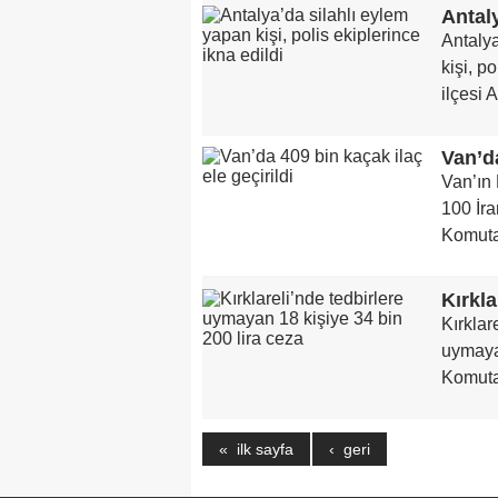
Antalya
kişi, p
ilçesi 
Van’da
Van’ın 
100 İra
Komuta
Kırklar
uymayan
Komutan
« ilk sayfa
‹ geri