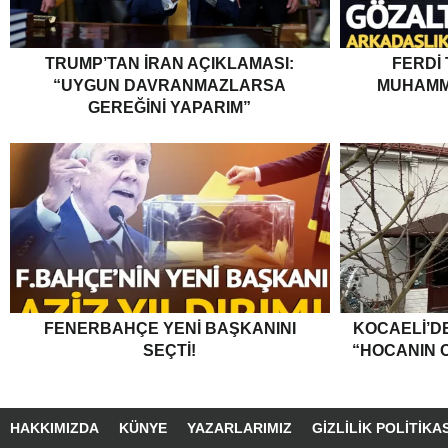
TRUMP’TAN İRAN AÇIKLAMASI:
FERDI
“UYGUN DAVRANMAZLARSA
MUHAMM
GEREĞINI YAPARIM”
FENERBAHÇE YENI BAŞKANINI
KOCAELI’DE
SEÇTI!
“HOCANIN C
HAKKIMIZDA
KÜNYE
YAZARLARIMIZ
GIZLILIK POLITIKAS