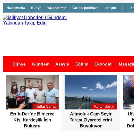
Hakkımızda
Künye
Yazarlarımız
Gizlilik politikası
İletişim
|
Fo
Dünya
Gündem
Asayiş
Eğitim
Ekonomi
Magazi
İş İlanları
Kültür Sanat
Kültür Sanat
Eruh-Der’de Binlerce
Altınoluk Cam Seyir
Uf
Kişi Kardeşlik İçin
Terası Ziyaretçilerini
Buluştu
Büyülüyor
Dol