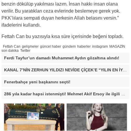
benzin dökülüp yakılması lazım. İnsan hakkı insan olana
verilir. Bu yaratıkları ceza evlerinde beslemeye gerek yok.
PKK’lılara sempati duyan herkesin Allah belasını versin.”
ifadelerini kullandı.
Fettah Can bu yazısıyla kısa süre içerisinde beğeni topladı.
Fettah Can
gelişmeler
güncel haber
gündem
haberler
instagram
MAGAZİN
son dakika
Twitter
Ferdi Tayfur’un damadı Muhammet Aydın gözaltına alındı!
KANAL 7’NİN ZERHUN YILDIZI NEVİDE ÇİÇEK’E “YILIN EN İYİ ÇIKIŞ YAPAN KADIN OYUNCUSU” ÖDÜLÜ!
Fenerbahçe yeni başkanını seçti!
286 yıla kadar hapsi istenmişti! Mehmet Akif Ersoy ile ilgili yeni gelişme