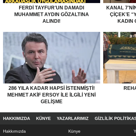
FERDI TAYFUR’UN DAMADI
KANAL 7’Nİ
MUHAMMET AYDIN GÖZALTINA
ÇİÇEK’E “Y
ALINDI!
KADIN
286 YILA KADAR HAPSI ISTENMIŞTI!
REH
MEHMET AKIF ERSOY ILE ILGILI YENI
GELIŞME
HAKKIMIZDA
KÜNYE
YAZARLARIMIZ
GIZLILIK POLITIKAS
Hakkımızda
Künye
Y