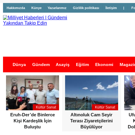
Hakkımızda
Künye
Yazarlarımız
Gizlilik politikası
İletişim
|
Fo
Dünya
Gündem
Asayiş
Eğitim
Ekonomi
Magazi
İş İlanları
Kültür Sanat
Kültür Sanat
Eruh-Der’de Binlerce
Altınoluk Cam Seyir
Uf
Kişi Kardeşlik İçin
Terası Ziyaretçilerini
Buluştu
Büyülüyor
Dol