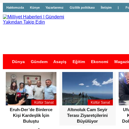
Hakkımızda
Künye
Yazarlarımız
Gizlilik politikası
İletişim
|
Fo
Dünya
Gündem
Asayiş
Eğitim
Ekonomi
Magazi
İş İlanları
Kültür Sanat
Kültür Sanat
Eruh-Der’de Binlerce
Altınoluk Cam Seyir
Uf
Kişi Kardeşlik İçin
Terası Ziyaretçilerini
Buluştu
Büyülüyor
Dol