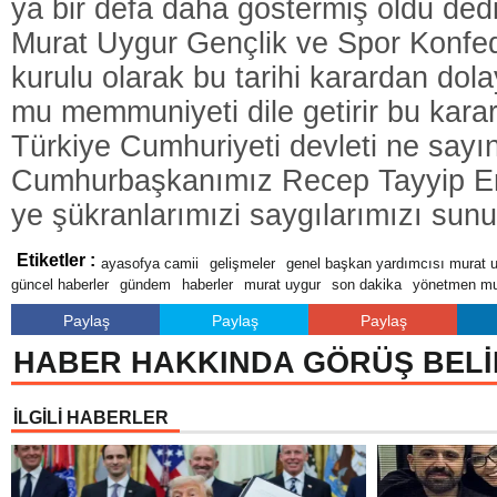
ya bir defa daha göstermiş oldu dedi
Murat Uygur Gençlik ve Spor Konfe
kurulu olarak bu tarihi karardan do
mu memmuniyeti dile getirir bu kara
Türkiye Cumhuriyeti devleti ne sayı
Cumhurbaşkanımız Recep Tayyip E
ye şükranlarımızi saygılarımızı sun
Etiketler :
ayasofya camii
gelişmeler
genel başkan yardımcısı murat 
güncel haberler
gündem
haberler
murat uygur
son dakika
yönetmen mu
Paylaş
Paylaş
Paylaş
HABER HAKKINDA GÖRÜŞ BELİ
İLGİLİ HABERLER