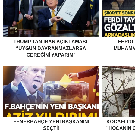
TRUMP’TAN İRAN AÇIKLAMASI:
FERDI
“UYGUN DAVRANMAZLARSA
MUHAMM
GEREĞINI YAPARIM”
FENERBAHÇE YENI BAŞKANINI
KOCAELI’DE
SEÇTI!
“HOCANIN C