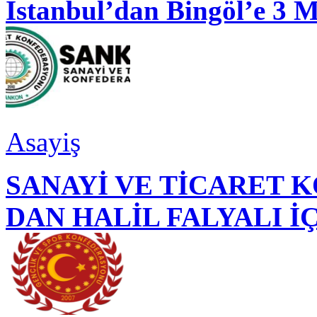
İstanbul’dan Bingöl’e 3 
Asayiş
SANAYİ VE TİCARET
DAN HALİL FALYALI İ