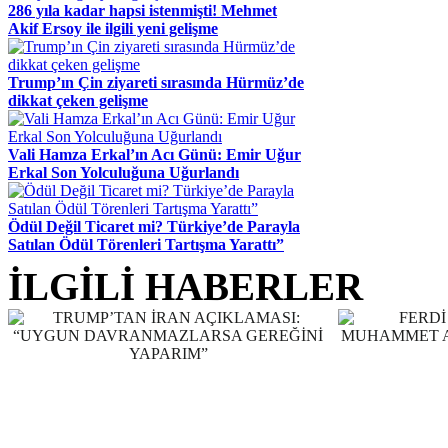
286 yıla kadar hapsi istenmişti! Mehmet
Akif Ersoy ile ilgili yeni gelişme
Trump’ın Çin ziyareti sırasında Hürmüz’de
dikkat çeken gelişme
Vali Hamza Erkal’ın Acı Günü: Emir Uğur
Erkal Son Yolculuğuna Uğurlandı
Ödül Değil Ticaret mi? Türkiye’de Parayla
Satılan Ödül Törenleri Tartışma Yarattı”
İLGİLİ HABERLER