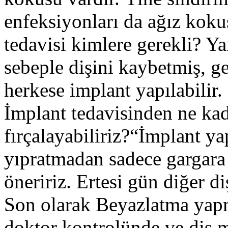
enfeksiyonları da ağız koku
tedavisi kimlere gerekli? Ya
sebeple dişini kaybetmiş, g
herkese implant yapılabilir.
İmplant tedavisinden ne kad
fırçalayabiliriz?“İmplant ya
yıpratmadan sadece gargara 
öneririz. Ertesi gün diğer diş
Son olarak Beyazlatma yapm
doktor kontrolünde ve diş 