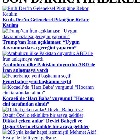
Eruh-Der’in Geleneksel Pikniğine Rekor
Katılım
Trump’tan İran açıklaması: “Uygun
davranmazlarsa gereğini yaparım”
Arabulucu ülke Pakistan duyurdu: ABD ile
İran anlaşmaya vardı
Fenerbahçe yeni başkanını seçti!
Kocaeli’de ‘Hacı Baba’ vurgunu! “Hocanın
cini tarafından alındı”
Dikkat çeken anlar! Devlet Bahçeli ve
Özgür Özel o etkinlikte bir araya geldiler