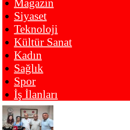
Magazin
Siyaset
Teknoloji
Kültür Sanat
Kadın
Sağlık
Spor
İş İlanları