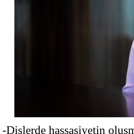
-Dişlerde hassasiyetin oluşm