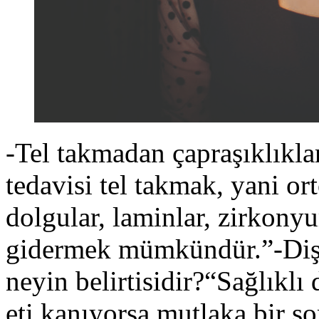
-Tel takmadan çapraşıklıklar
tedavisi tel takmak, yani or
dolgular, laminlar, zirkony
gidermek mümkündür.”-Dişl
neyin belirtisidir?“Sağlıklı 
eti kanıyorsa mutlaka bir so