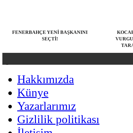
FENERBAHÇE YENI BAŞKANINI
KOCAE
SEÇTI!
VURGU
TARA
Hakkımızda
Hakkımızda
Künye
Künye
Yazarlarımız
Yazarlarımız
Gizlilik politikası
Gizlilik politikası
İletişim
İletişim