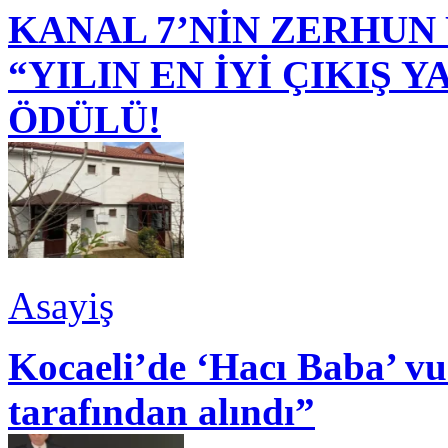
KANAL 7’NİN ZERHUN 
“YILIN EN İYİ ÇIKIŞ
ÖDÜLÜ!
Asayiş
Kocaeli’de ‘Hacı Baba’ v
tarafından alındı”