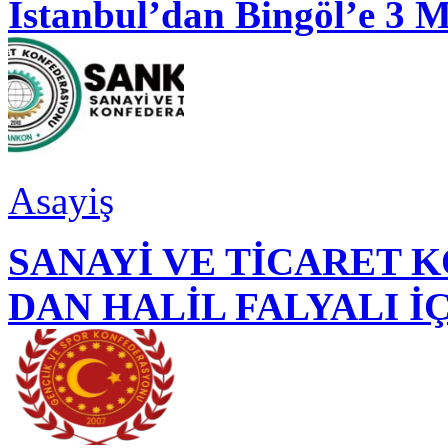
İstanbul’dan Bingöl’e 3 
Asayiş
SANAYİ VE TİCARET
DAN HALİL FALYALI İ