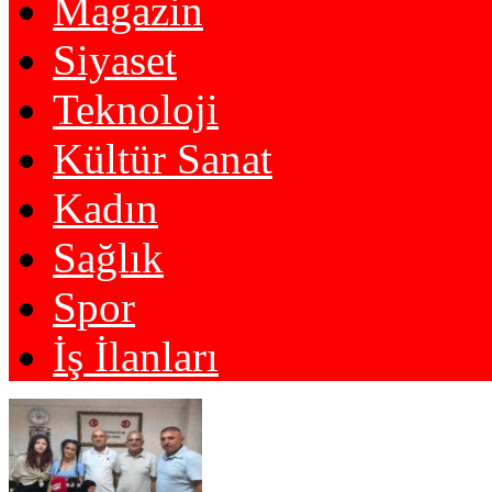
Magazin
Siyaset
Teknoloji
Kültür Sanat
Kadın
Sağlık
Spor
İş İlanları