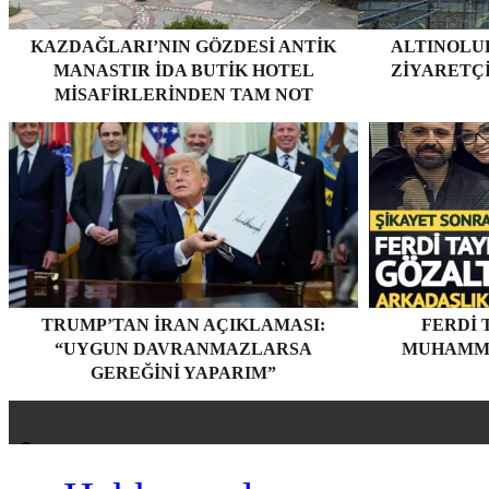
KAZDAĞLARI’NIN GÖZDESI ANTIK
ALTINOLUK
MANASTIR İDA BUTIK HOTEL
ZIYARETÇ
MISAFIRLERINDEN TAM NOT
ALIYOR
TRUMP’TAN İRAN AÇIKLAMASI:
FERDI 
“UYGUN DAVRANMAZLARSA
MUHAMME
GEREĞINI YAPARIM”
Hakkımızda