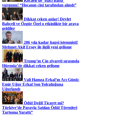
Kocaeli’de ‘Hacı Baba’
vurgunu! “Hocanın cini tarafından alındı”
Dikkat çeken anlar! Devlet
Bahçeli ve Özgür Özel o etkinlikte bir araya
geldiler
286 yıla kadar hapsi istenmişti!
Mehmet Akif Ersoy ile ilgili yeni gelişme
Trump’ın Çin ziyareti sırasında
Hürmüz’de dikkat çeken gelişme
Vali Hamza Erkal’ın Acı Günü:
Emir Uğur Erkal Son Yolculuğuna
Uğurlandı
Ödül Değil Ticaret mi?
Türkiye’de Parayla Satılan Ödül Törenleri
Tartışma Yarattı”