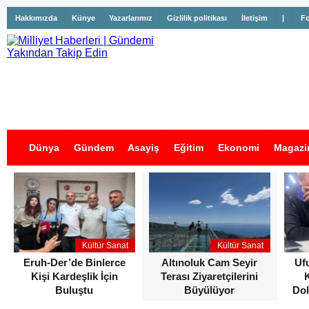
Hakkımızda
Künye
Yazarlarımız
Gizlilik politikası
İletişim
|
Fo
Dünya
Gündem
Asayiş
Eğitim
Ekonomi
Magazi
İş İlanları
Kültür Sanat
Kültür Sanat
Eruh-Der’de Binlerce
Altınoluk Cam Seyir
Uf
Kişi Kardeşlik İçin
Terası Ziyaretçilerini
Buluştu
Büyülüyor
Dol