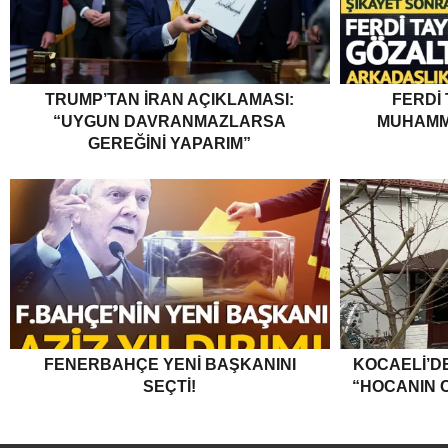
TRUMP’TAN İRAN AÇIKLAMASI:
FERDI
“UYGUN DAVRANMAZLARSA
MUHAMM
GEREĞINI YAPARIM”
FENERBAHÇE YENI BAŞKANINI
KOCAELI’DE
SEÇTI!
“HOCANIN C