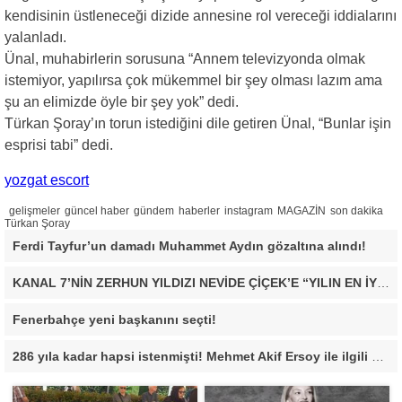
kendisinin üstleneceği dizide annesine rol vereceği iddialarını
yalanladı.
Ünal, muhabirlerin sorusuna “Annem televizyonda olmak
istemiyor, yapılırsa çok mükemmel bir şey olması lazım ama
şu an elimizde öyle bir şey yok” dedi.
Türkan Şoray’ın torun istediğini dile getiren Ünal, “Bunlar işin
esprisi tabi” dedi.
yozgat escort
gelişmeler
güncel haber
gündem
haberler
instagram
MAGAZİN
son dakika
Türkan Şoray
Ferdi Tayfur’un damadı Muhammet Aydın gözaltına alındı!
KANAL 7’NİN ZERHUN YILDIZI NEVİDE ÇİÇEK’E “YILIN EN İYİ ÇIKIŞ YAPAN KADIN OYUNCUSU” ÖDÜLÜ!
Fenerbahçe yeni başkanını seçti!
286 yıla kadar hapsi istenmişti! Mehmet Akif Ersoy ile ilgili yeni gelişme