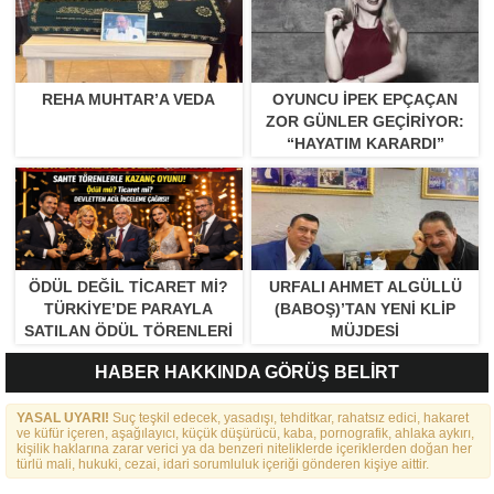
REHA MUHTAR’A VEDA
OYUNCU İPEK EPÇAÇAN
ZOR GÜNLER GEÇIRIYOR:
“HAYATIM KARARDI”
ÖDÜL DEĞIL TICARET MI?
URFALI AHMET ALGÜLLÜ
TÜRKIYE’DE PARAYLA
(BABOŞ)’TAN YENI KLIP
SATILAN ÖDÜL TÖRENLERI
MÜJDESI
TARTIŞMA YARATTI”
HABER HAKKINDA GÖRÜŞ BELİRT
YASAL UYARI!
Suç teşkil edecek, yasadışı, tehditkar, rahatsız edici, hakaret
ve küfür içeren, aşağılayıcı, küçük düşürücü, kaba, pornografik, ahlaka aykırı,
kişilik haklarına zarar verici ya da benzeri niteliklerde içeriklerden doğan her
türlü mali, hukuki, cezai, idari sorumluluk içeriği gönderen kişiye aittir.