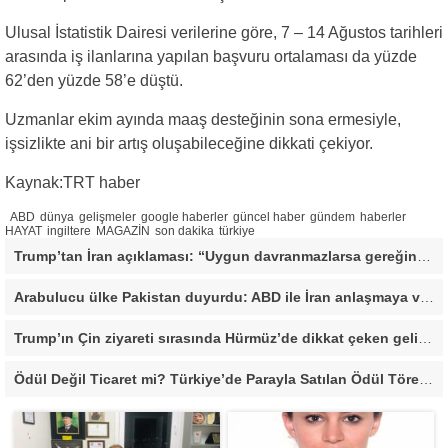
Ulusal İstatistik Dairesi verilerine göre, 7 – 14 Ağustos tarihleri
arasında iş ilanlarına yapılan başvuru ortalaması da yüzde
62’den yüzde 58’e düştü.
Uzmanlar ekim ayında maaş desteğinin sona ermesiyle,
işsizlikte ani bir artış oluşabileceğine dikkati çekiyor.
Kaynak:TRT haber
ABD
dünya
gelişmeler
google haberler
güncel haber
gündem
haberler
HAYAT
ingiltere
MAGAZİN
son dakika
türkiye
Trump’tan İran açıklaması: “Uygun davranmazlarsa gereğini yaparım”
Arabulucu ülke Pakistan duyurdu: ABD ile İran anlaşmaya vardı
Trump’ın Çin ziyareti sırasında Hürmüz’de dikkat çeken gelişme
Ödül Değil Ticaret mi? Türkiye’de Parayla Satılan Ödül Törenleri Tartışma Yarattı”