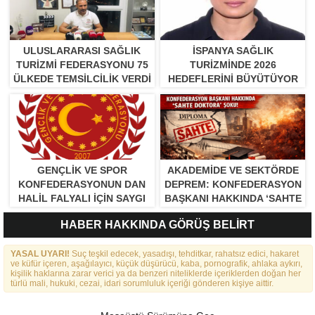
ULUSLARARASI SAĞLIK
İSPANYA SAĞLIK
TURIZMI FEDERASYONU 75
TURIZMINDE 2026
ÜLKEDE TEMSILCILIK VERDI
HEDEFLERINI BÜYÜTÜYOR
GENÇLİK VE SPOR
AKADEMİDE VE SEKTÖRDE
KONFEDERASYONUN DAN
DEPREM: KONFEDERASYON
HALİL FALYALI İÇİN SAYGI
BAŞKANI HAKKINDA ‘SAHTE
MESAJI YAYINLADI
DOKTORA’ ŞOKU!
HABER HAKKINDA GÖRÜŞ BELİRT
YASAL UYARI!
Suç teşkil edecek, yasadışı, tehditkar, rahatsız edici, hakaret
ve küfür içeren, aşağılayıcı, küçük düşürücü, kaba, pornografik, ahlaka aykırı,
kişilik haklarına zarar verici ya da benzeri niteliklerde içeriklerden doğan her
türlü mali, hukuki, cezai, idari sorumluluk içeriği gönderen kişiye aittir.