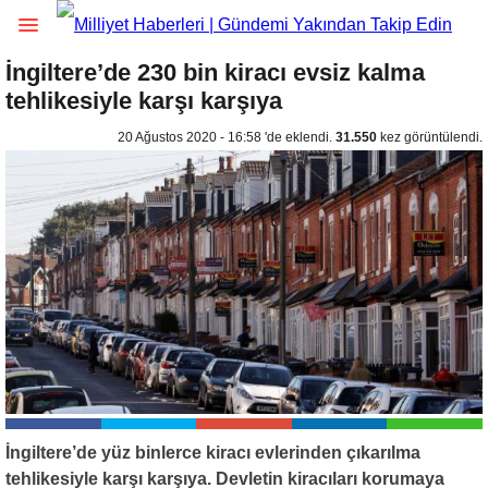
İngiltere’de 230 bin kiracı evsiz kalma
tehlikesiyle karşı karşıya
20 Ağustos 2020 - 16:58 'de eklendi.
31.550
kez görüntülendi.
İngiltere’de yüz binlerce kiracı evlerinden çıkarılma
tehlikesiyle karşı karşıya. Devletin kiracıları korumaya