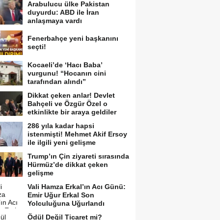
Arabulucu ülke Pakistan
duyurdu: ABD ile İran
anlaşmaya vardı
Fenerbahçe yeni başkanını
seçti!
Kocaeli’de ‘Hacı Baba’
vurgunu! “Hocanın cini
tarafından alındı”
Dikkat çeken anlar! Devlet
Bahçeli ve Özgür Özel o
etkinlikte bir araya geldiler
286 yıla kadar hapsi
istenmişti! Mehmet Akif Ersoy
ile ilgili yeni gelişme
Trump’ın Çin ziyareti sırasında
Hürmüz’de dikkat çeken
gelişme
Vali Hamza Erkal’ın Acı Günü:
Emir Uğur Erkal Son
Yolculuğuna Uğurlandı
Ödül Değil Ticaret mi?