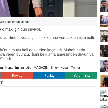
.851
kez görüntülendi.
 olmak için gün sayıyor.
u ve Sinem Kobal çiftinin kızlarına verecekleri isim belli
ıoğlu’nun mutlu hali gözlerden kaçmadı. Muhabirlerin
ruya veren oyuncu, “İsmi belli ama annesinden duyun ya
” dedi.
am
Kenan İmirzalıoğlu
MAGAZİN
Sinem Kobal
Twitter
Paylaş
Paylaş
Yorum Yaz
RT