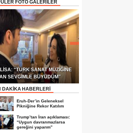
ÜLER FOTO GALERİLER
ÖDÜLÜ!
ULUSLARARASI SAĞL
LISA: “TÜRK SANAT MÜZIĞINE
FEDERASYONU 75 Ü
AN SEVGIMLE BÜYÜDÜM”
TEMSILCILIK VERDI
 DAKİKA HABERLERİ
Eruh-Der’in Geleneksel
Pikniğine Rekor Katılım
Trump’tan İran açıklaması:
“Uygun davranmazlarsa
gereğini yaparım”