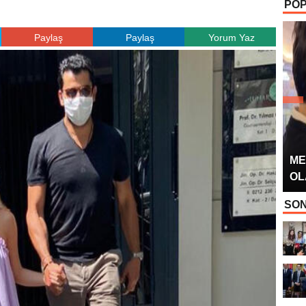
POP
OYUNCUSU” 
Paylaş
Paylaş
Yorum Yaz
ME
OL
SON