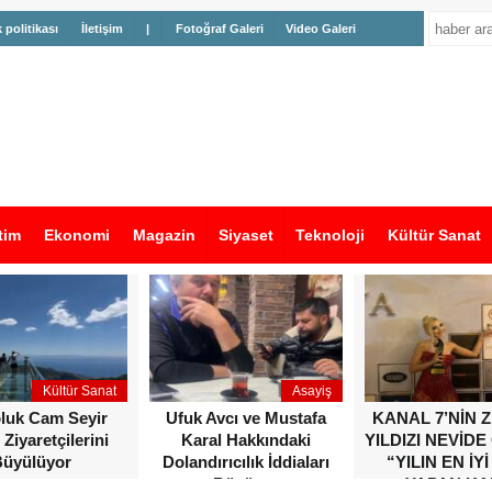
k politikası
İletişim
|
Fotoğraf Galeri
Video Galeri
tim
Ekonomi
Magazin
Siyaset
Teknoloji
Kültür Sanat
Kültür Sanat
Asayiş
oluk Cam Seyir
Ufuk Avcı ve Mustafa
KANAL 7’NİN 
 Ziyaretçilerini
Karal Hakkındaki
YILDIZI NEVİDE
üyülüyor
Dolandırıcılık İddiaları
“YILIN EN İYİ
Büyüyor
YAPAN KA