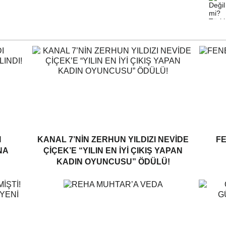
I
KANAL 7’NİN ZERHUN YILDIZI NEVİDE
F
NA
ÇİÇEK’E “YILIN EN İYİ ÇIKIŞ YAPAN
KADIN OYUNCUSU” ÖDÜLÜ!