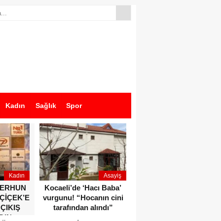
Kadın
Sağlık
Spor
Kadın
Asayiş
Ekonomi
ZERHUN
Kocaeli’de ‘Hacı Baba’
Dikkat çeken anlar!
 ÇİÇEK’E
vurgunu! “Hocanın cini
Devlet Bahçeli ve Özgür
 ÇIKIŞ
tarafından alındı”
Özel o etkinlikte bir
DIN
araya geldiler