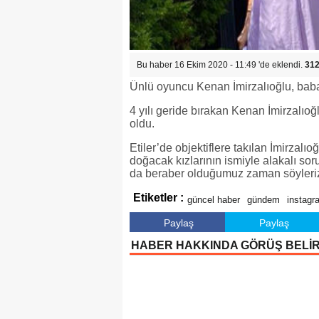
Bu haber 16 Ekim 2020 - 11:49 'de eklendi.
312
Ünlü oyuncu Kenan İmirzalıoğlu, baba
4 yılı geride bırakan Kenan İmirzalıoğl
oldu.
Etiler’de objektiflere takılan İmirzal
doğacak kızlarının ismiyle alakalı so
da beraber olduğumuz zaman söyleriz
Etiketler :
güncel haber
gündem
instagr
Paylaş
Paylaş
HABER HAKKINDA GÖRÜŞ BELİ