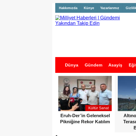
Hakkımızda
Künye
Yazarlarımız
Gizlili
Dünya
Gündem
Asayiş
Eği
İş İlanları
Kültür Sanat
Eruh-Der’in Geleneksel
Altın
Pikniğine Rekor Katılım
Terası
B