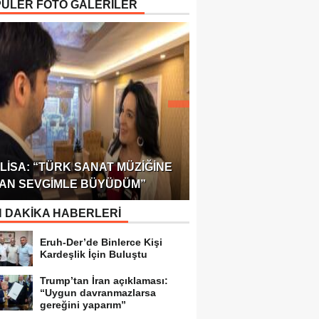
ÜLER FOTO GALERİLER
ÖDÜLÜ!
ULUSLARARASI SAĞL
LISA: “TÜRK SANAT MÜZIĞINE
FEDERASYONU 75 Ü
AN SEVGIMLE BÜYÜDÜM”
TEMSILCILIK VERDI
 DAKİKA HABERLERİ
Eruh-Der’de Binlerce Kişi
Kardeşlik İçin Buluştu
Trump’tan İran açıklaması:
“Uygun davranmazlarsa
gereğini yaparım”