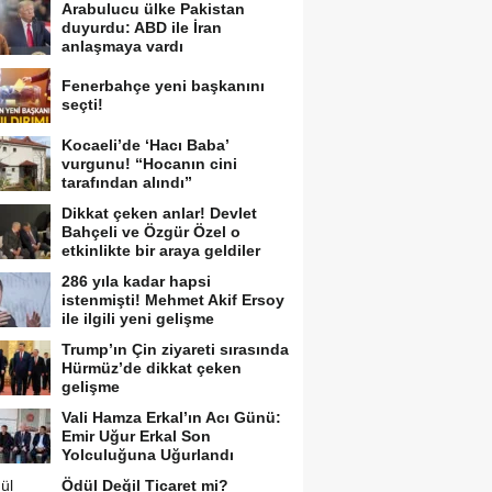
Arabulucu ülke Pakistan
duyurdu: ABD ile İran
anlaşmaya vardı
Fenerbahçe yeni başkanını
seçti!
Kocaeli’de ‘Hacı Baba’
vurgunu! “Hocanın cini
tarafından alındı”
Dikkat çeken anlar! Devlet
Bahçeli ve Özgür Özel o
etkinlikte bir araya geldiler
286 yıla kadar hapsi
istenmişti! Mehmet Akif Ersoy
ile ilgili yeni gelişme
Trump’ın Çin ziyareti sırasında
Hürmüz’de dikkat çeken
gelişme
Vali Hamza Erkal’ın Acı Günü:
Emir Uğur Erkal Son
Yolculuğuna Uğurlandı
Ödül Değil Ticaret mi?