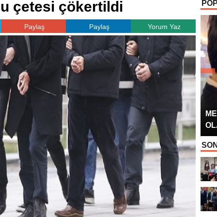
u çetesi çökertildi
POP
OYUNCUSU” 
Paylaş
Paylaş
Yorum Yaz
ME
OL
SON