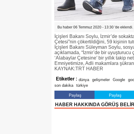
Bu haber 06 Temmuz 2020 - 13:30 'de eklendi.
İçişleri Bakanı Soylu, İzmir’de sokak
Çetesi”nin çökertildiğini, 59 kişinin tu
İçişleri Bakanı Süleyman Soylu, sosya
açıklamada, “İzmir’de bir uyuşturucu ç
‘Alabaylar Çetesine’ bir yıllık takip 
Emniyetimize, Adli makamlara şükranla
KAYNAK:TRT HABER
Etiketler :
dünya
gelişmeler
Google
goo
son dakika
türkiye
Paylaş
Paylaş
HABER HAKKINDA GÖRÜŞ BELİ