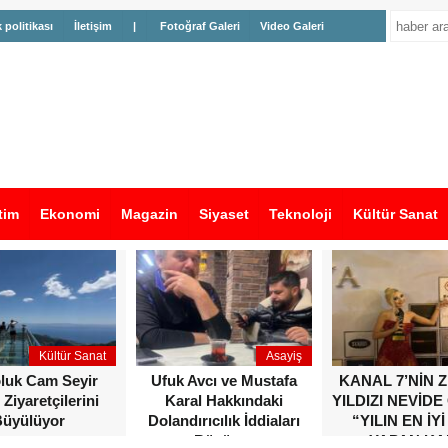
k politikası
İletişim
|
Fotoğraf Galeri
Video Galeri
tim
Ekonomi
Magazin
Siyaset
Teknoloji
Kültür Sanat
Kültür Sanat
Asayiş
oluk Cam Seyir
Ufuk Avcı ve Mustafa
KANAL 7’NİN 
 Ziyaretçilerini
Karal Hakkındaki
YILDIZI NEVİDE
üyülüyor
Dolandırıcılık İddiaları
“YILIN EN İYİ
Büyüyor
YAPAN KA