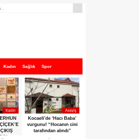
Kadın
Sağlık
Spor
Kadın
Asayiş
Ekonomi
ZERHUN
Kocaeli’de ‘Hacı Baba’
Dikkat çeken anlar!
 ÇİÇEK’E
vurgunu! “Hocanın cini
Devlet Bahçeli ve Özgür
 ÇIKIŞ
tarafından alındı”
Özel o etkinlikte bir
DIN
araya geldiler