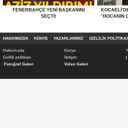
FENERBAHÇE YENI BAŞKANINI
KOCAELI’DE
SEÇTI!
“HOCANIN C
HAKKIMIZDA
KÜNYE
YAZARLARIMIZ
GIZLILIK POLITIKAS
Hakkımızda
Künye
Y
Gizlilik politikası
İletişim
|
Fotoğraf Galeri
Video Galeri