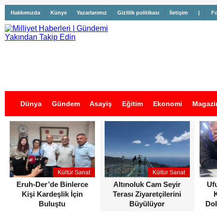
Hakkımızda
Künye
Yazarlarımız
Gizlilik politikası
İletişim
|
Fo
Dünya
Gündem
Asayiş
Eğitim
Ekonomi
Magazi
İş İlanları
Kültür Sanat
Kültür Sanat
Eruh-Der’de Binlerce
Altınoluk Cam Seyir
Uf
Kişi Kardeşlik İçin
Terası Ziyaretçilerini
Buluştu
Büyülüyor
Dol