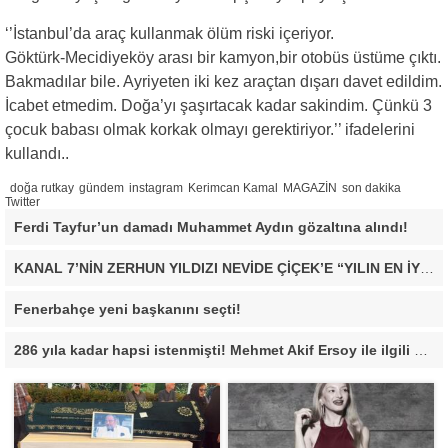
‘’İstanbul’da araç kullanmak ölüm riski içeriyor.
Göktürk-Mecidiyeköy arası bir kamyon,bir otobüs üstüme çıktı.
Bakmadılar bile. Ayriyeten iki kez araçtan dışarı davet edildim.
İcabet etmedim. Doğa’yı şaşırtacak kadar sakindim. Çünkü 3
çocuk babası olmak korkak olmayı gerektiriyor.’’ ifadelerini
kullandı..
doğa rutkay
gündem
instagram
Kerimcan Kamal
MAGAZİN
son dakika
Twitter
Ferdi Tayfur’un damadı Muhammet Aydın gözaltına alındı!
KANAL 7’NİN ZERHUN YILDIZI NEVİDE ÇİÇEK’E “YILIN EN İYİ ÇIKIŞ YAPAN KADIN OYUNCUSU” ÖDÜLÜ!
Fenerbahçe yeni başkanını seçti!
286 yıla kadar hapsi istenmişti! Mehmet Akif Ersoy ile ilgili yeni gelişme