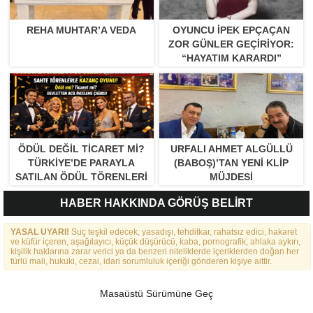
REHA MUHTAR’A VEDA
OYUNCU İPEK EPÇAÇAN
ZOR GÜNLER GEÇIRIYOR:
“HAYATIM KARARDI”
ÖDÜL DEĞIL TICARET MI?
URFALI AHMET ALGÜLLÜ
TÜRKIYE’DE PARAYLA
(BABOŞ)’TAN YENI KLIP
SATILAN ÖDÜL TÖRENLERI
MÜJDESI
TARTIŞMA YARATTI”
HABER HAKKINDA GÖRÜŞ BELİRT
YASAL UYARI!
Suç teşkil edecek, yasadışı, tehditkar, rahatsız edici, hakaret
ve küfür içeren, aşağılayıcı, küçük düşürücü, kaba, pornografik, ahlaka aykırı,
kişilik haklarına zarar verici ya da benzeri niteliklerde içeriklerden doğan her
türlü mali, hukuki, cezai, idari sorumluluk içeriği gönderen kişiye aittir.
Masaüstü Sürümüne Geç