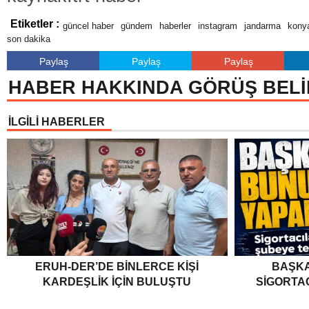
Etiketler :
güncel haber
gündem
haberler
instagram
jandarma
kony
son dakika
Paylaş
Paylaş
Paylaş
HABER HAKKINDA GÖRÜŞ BELİ
İLGİLİ HABERLER
ERUH-DER’DE BINLERCE KIŞI
BAŞKA
KARDEŞLIK İÇIN BULUŞTU
SIGORTA