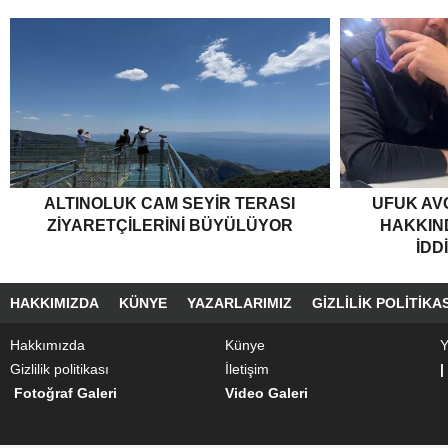
ALTINOLUK CAM SEYIR TERASI
UFUK AV
ZIYARETÇILERINI BÜYÜLÜYOR
HAKKIND
İDD
HAKKIMIZDA
KÜNYE
YAZARLARIMIZ
GIZLILIK POLITIKAS
Hakkımızda
Künye
Y
Gizlilik politikası
İletişim
|
Fotoğraf Galeri
Video Galeri