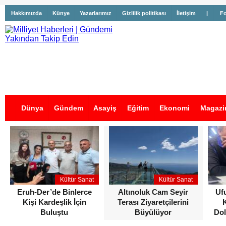
Hakkımızda
Künye
Yazarlarımız
Gizlilik politikası
İletişim
|
Fo
Dünya
Gündem
Asayiş
Eğitim
Ekonomi
Magazi
İş İlanları
Kültür Sanat
Kültür Sanat
Eruh-Der’de Binlerce
Altınoluk Cam Seyir
Uf
Kişi Kardeşlik İçin
Terası Ziyaretçilerini
Buluştu
Büyülüyor
Dol