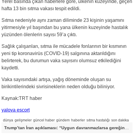
Yerel basında çıkan haberlere göre, ülkenin kuzeyinde, geçen
hafta 13 bin sıtma vakası tespit edildi.
Sıtma nedeniyle aynı zaman diliminde 23 kişinin yaşamını
yitirmesiyle yıl başından bu yana ülkenin kuzeyinde hastalık
yüzünden ölenlerin sayısı 59’a çıktı.
Sağlık çalışanları, sıtma ile mücadele fonlarının bir kısmının
yeni tip koronavirüs (COVID-19) salgınına aktarıldığını
belirterek, bu durumun vaka sayısını olumsuz etkilediğini
kaydetti.
Vaka sayısındaki artışa, yağış döneminde oluşan su
birikintilerindeki sivrisineklerin neden olduğu biliniyor.
Kaynak:TRT haber
yalova escort
dünya
gelişmeler
güncel haber
gündem
haberler
sıtma hastalığı
son dakika
Trump’tan İran açıklaması: “Uygun davranmazlarsa gereğini yaparım”