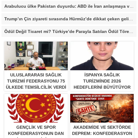
Arabulucu ülke Pakistan duyurdu: ABD ile İran anlaşmaya vardı
Trump’ın Çin ziyareti sırasında Hürmüz’de dikkat çeken gelişme
Ödül Değil Ticaret mi? Türkiye’de Parayla Satılan Ödül Törenleri Tartışma Yarattı”
ULUSLARARASI SAĞLIK
İSPANYA SAĞLIK
TURIZMI FEDERASYONU 75
TURIZMINDE 2026
ÜLKEDE TEMSILCILIK VERDI
HEDEFLERINI BÜYÜTÜYOR
GENÇLİK VE SPOR
AKADEMİDE VE SEKTÖRDE
KONFEDERASYONUN DAN
DEPREM: KONFEDERASYON