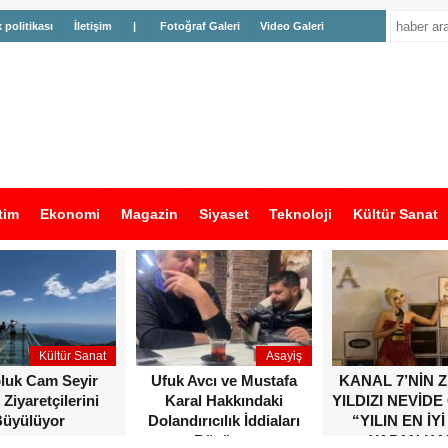
k politikası
İletişim
|
Fotoğraf Galeri
Video Galeri
tim
Ekonomi
Magazin
Siyaset
Teknoloji
Kültür Sanat
Kültür Sanat
Asayiş
oluk Cam Seyir
Ufuk Avcı ve Mustafa
KANAL 7’NİN 
 Ziyaretçilerini
Karal Hakkındaki
YILDIZI NEVİDE
üyülüyor
Dolandırıcılık İddiaları
“YILIN EN İYİ
Büyüyor
YAPAN KA