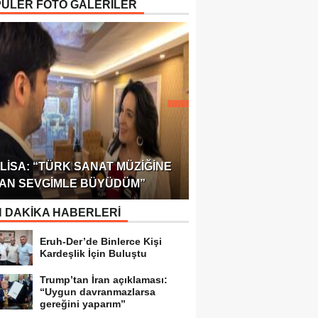
ÜLER FOTO GALERİLER
ÖDÜLÜ!
ULUSLARARASI SAĞL
LISA: “TÜRK SANAT MÜZIĞINE
FEDERASYONU 75 Ü
AN SEVGIMLE BÜYÜDÜM”
TEMSILCILIK VERDI
 DAKİKA HABERLERİ
Eruh-Der’de Binlerce Kişi
Kardeşlik İçin Buluştu
Trump’tan İran açıklaması:
“Uygun davranmazlarsa
gereğini yaparım”