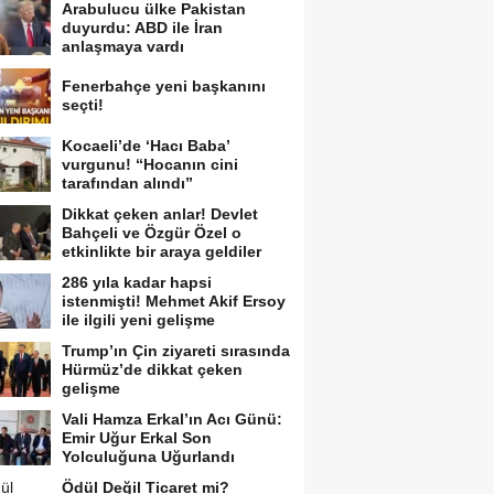
Arabulucu ülke Pakistan
duyurdu: ABD ile İran
anlaşmaya vardı
Fenerbahçe yeni başkanını
seçti!
Kocaeli’de ‘Hacı Baba’
vurgunu! “Hocanın cini
tarafından alındı”
Dikkat çeken anlar! Devlet
Bahçeli ve Özgür Özel o
etkinlikte bir araya geldiler
286 yıla kadar hapsi
istenmişti! Mehmet Akif Ersoy
ile ilgili yeni gelişme
Trump’ın Çin ziyareti sırasında
Hürmüz’de dikkat çeken
gelişme
Vali Hamza Erkal’ın Acı Günü:
Emir Uğur Erkal Son
Yolculuğuna Uğurlandı
Ödül Değil Ticaret mi?