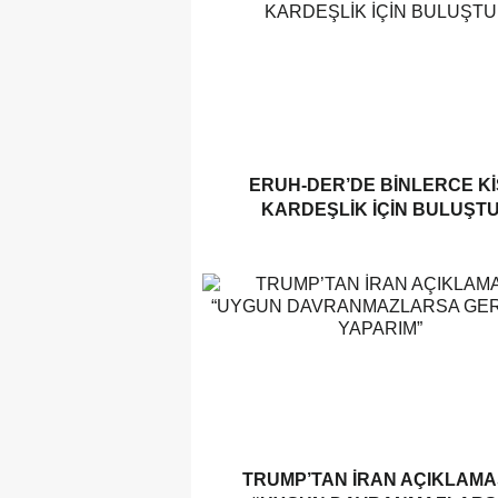
ERUH-DER’DE BINLERCE KI
KARDEŞLIK İÇIN BULUŞT
TRUMP’TAN İRAN AÇIKLAMAS