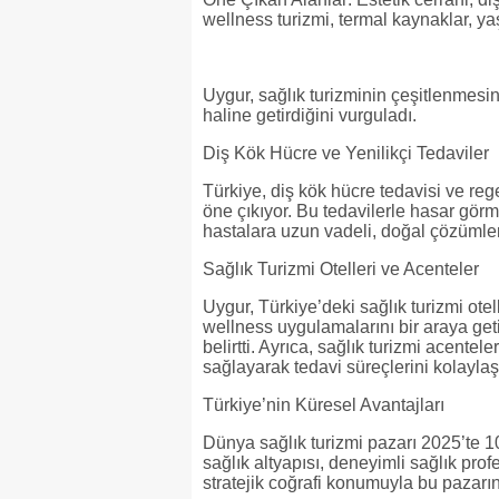
wellness turizmi, termal kaynaklar, yaşl
Uygur, sağlık turizminin çeşitlenmesi
haline getirdiğini vurguladı.
Diş Kök Hücre ve Yenilikçi Tedaviler
Türkiye, diş kök hücre tedavisi ve reg
öne çıkıyor. Bu tedavilerle hasar görmü
hastalara uzun vadeli, doğal çözümle
Sağlık Turizmi Otelleri ve Acenteler
Uygur, Türkiye’deki sağlık turizmi ote
wellness uygulamalarını bir araya ge
belirtti. Ayrıca, sağlık turizmi acente
sağlayarak tedavi süreçlerini kolaylaşt
Türkiye’nin Küresel Avantajları
Dünya sağlık turizmi pazarı 2025’te 10
sağlık altyapısı, deneyimli sağlık prof
stratejik coğrafi konumuyla bu pazarın 