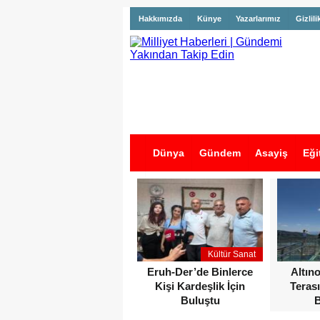
Hakkımızda
Künye
Yazarlarımız
Gizlili
Dünya
Gündem
Asayiş
Eği
İş İlanları
Kültür Sanat
Eruh-Der’de Binlerce
Altın
Kişi Kardeşlik İçin
Terası
Buluştu
B