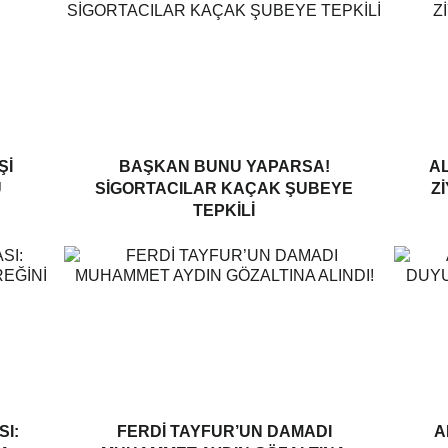
ŞI
BAŞKAN BUNU YAPARSA!
AL
U
SIGORTACILAR KAÇAK ŞUBEYE
Z
TEPKILI
I:
FERDI TAYFUR’UN DAMADI
A