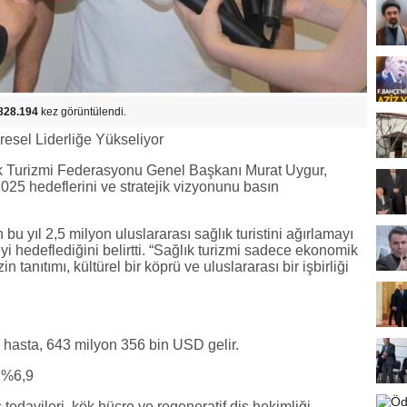
828.194
kez görüntülendi.
resel Liderliğe Yükseliyor
lık Turizmi Federasyonu Genel Başkanı Murat Uygur,
2025 hedeflerini ve stratejik vizyonunu basın
bu yıl 2,5 milyon uluslararası sağlık turistini ağırlamayı
yi hedeflediğini belirtti. “Sağlık turizmi sadece ekonomik
 tanıtımı, kültürel bir köprü ve uluslararası bir işbirliği
 hasta, 643 milyon 356 bin USD gelir.
: %6,9
 tedavileri, kök hücre ve regeneratif diş hekimliği,