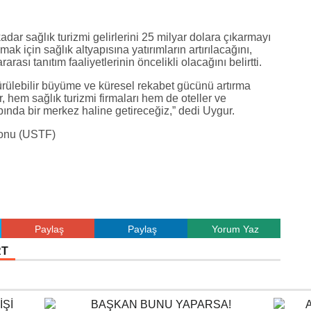
adar sağlık turizmi gelirlerini 25 milyar dolara çıkarmayı
ak için sağlık altyapısına yatırımların artırılacağını,
arası tanıtım faaliyetlerinin öncelikli olacağını belirtti.
dürülebilir büyüme ve küresel rekabet gücünü artırma
r, hem sağlık turizmi firmaları hem de oteller ve
pında bir merkez haline getireceğiz,” dedi Uygur.
yonu (USTF)
Paylaş
Paylaş
Yorum Yaz
RT