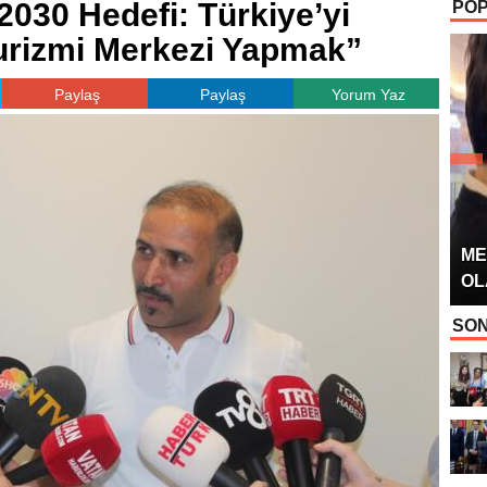
030 Hedefi: Türkiye’yi
POP
OYUNCUSU” 
urizmi Merkezi Yapmak”
Paylaş
Paylaş
Yorum Yaz
ME
OL
SON