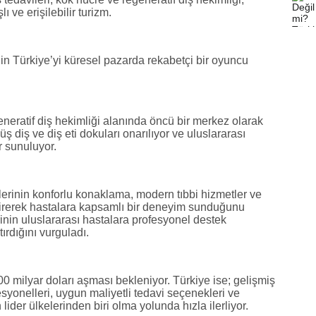
ı ve erişilebilir turizm.
nin Türkiye’yi küresel pazarda rekabetçi bir oyuncu
eneratif diş hekimliği alanında öncü bir merkez olarak
ş diş ve diş eti dokuları onarılıyor ve uluslararası
r sunuluyor.
llerinin konforlu konaklama, modern tıbbi hizmetler ve
tirerek hastalara kapsamlı bir deneyim sunduğunu
lerinin uluslararası hastalara profesyonel destek
ırdığını vurguladı.
0 milyar doları aşması bekleniyor. Türkiye ise; gelişmiş
esyonelleri, uygun maliyetli tedavi seçenekleri ve
lider ülkelerinden biri olma yolunda hızla ilerliyor.