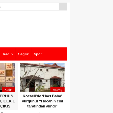
Kadın
Sağlık
Spor
Kadın
Asayiş
Ekonomi
ZERHUN
Kocaeli’de ‘Hacı Baba’
Dikkat çeken anlar!
 ÇİÇEK’E
vurgunu! “Hocanın cini
Devlet Bahçeli ve Özgür
 ÇIKIŞ
tarafından alındı”
Özel o etkinlikte bir
DIN
araya geldiler