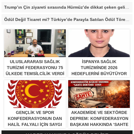
Trump’ın Çin ziyareti sırasında Hürmüz’de dikkat çeken gelişme
Ödül Değil Ticaret mi? Türkiye’de Parayla Satılan Ödül Törenleri Tartışma Yarattı”
ULUSLARARASI SAĞLIK
İSPANYA SAĞLIK
TURIZMI FEDERASYONU 75
TURIZMINDE 2026
ÜLKEDE TEMSILCILIK VERDI
HEDEFLERINI BÜYÜTÜYOR
GENÇLİK VE SPOR
AKADEMİDE VE SEKTÖRDE
KONFEDERASYONUN DAN
DEPREM: KONFEDERASYON
HALİL FALYALI İÇİN SAYGI
BAŞKANI HAKKINDA ‘SAHTE
MESAJI YAYINLADI
DOKTORA’ ŞOKU!