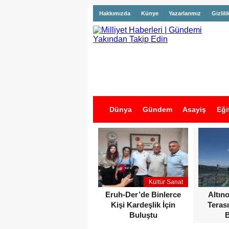
Hakkımızda
Künye
Yazarlarımız
Gizlili
Dünya
Gündem
Asayiş
Eği
İş İlanları
Kültür Sanat
Eruh-Der’de Binlerce
Altın
Kişi Kardeşlik İçin
Terası
Buluştu
B