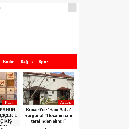
Kadın
Sağlık
Spor
Kadın
Asayiş
Ekonomi
ZERHUN
Kocaeli’de ‘Hacı Baba’
Dikkat çeken anlar!
 ÇİÇEK’E
vurgunu! “Hocanın cini
Devlet Bahçeli ve Özgür
 ÇIKIŞ
tarafından alındı”
Özel o etkinlikte bir
DIN
araya geldiler