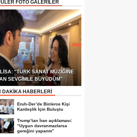
ÜLER FOTO GALERİLER
ÖDÜLÜ!
ULUSLARARASI SAĞL
LISA: “TÜRK SANAT MÜZIĞINE
FEDERASYONU 75 Ü
AN SEVGIMLE BÜYÜDÜM”
TEMSILCILIK VERDI
 DAKİKA HABERLERİ
Eruh-Der’de Binlerce Kişi
Kardeşlik İçin Buluştu
Trump’tan İran açıklaması:
“Uygun davranmazlarsa
gereğini yaparım”