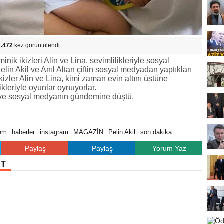
7.472
kez görüntülendi.
minik ikizleri Alin ve Lina, sevimlilikleriyle sosyal
elin Akil ve Anıl Altan çiftin sosyal medyadan yaptıkları
kizler Alin ve Lina, kimi zaman evin altını üstüne
ikleriyle oyunlar oynuyorlar.
di ve sosyal medyanın gündemine düştü.
em
haberler
instagram
MAGAZİN
Pelin Akil
son dakika
Paylaş
Paylaş
Yorum Yaz
RT