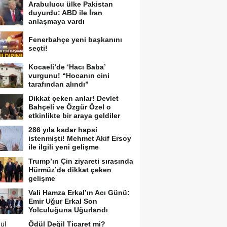
Arabulucu ülke Pakistan
duyurdu: ABD ile İran
anlaşmaya vardı
Fenerbahçe yeni başkanını
seçti!
Kocaeli’de ‘Hacı Baba’
vurgunu! “Hocanın cini
tarafından alındı”
Dikkat çeken anlar! Devlet
Bahçeli ve Özgür Özel o
etkinlikte bir araya geldiler
286 yıla kadar hapsi
istenmişti! Mehmet Akif Ersoy
ile ilgili yeni gelişme
Trump’ın Çin ziyareti sırasında
Hürmüz’de dikkat çeken
gelişme
Vali Hamza Erkal’ın Acı Günü:
Emir Uğur Erkal Son
Yolculuğuna Uğurlandı
Ödül Değil Ticaret mi?