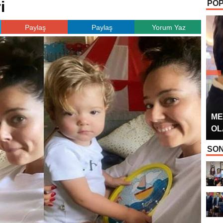
i
POP
OYUNCUSU” 
Paylaş
Paylaş
Yorum Yaz
ME
OL
SON