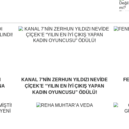
I
KANAL 7’NİN ZERHUN YILDIZI NEVİDE
F
NA
ÇİÇEK’E “YILIN EN İYİ ÇIKIŞ YAPAN
KADIN OYUNCUSU” ÖDÜLÜ!