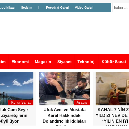
k politikası
İletişim
|
Fotoğraf Galeri
Video Galeri
tim
Ekonomi
Magazin
Siyaset
Teknoloji
Kültür Sanat
Kültür Sanat
Asayiş
oluk Cam Seyir
Ufuk Avcı ve Mustafa
KANAL 7’NİN 
 Ziyaretçilerini
Karal Hakkındaki
YILDIZI NEVİDE
üyülüyor
Dolandırıcılık İddiaları
“YILIN EN İYİ
Büyüyor
YAPAN KA