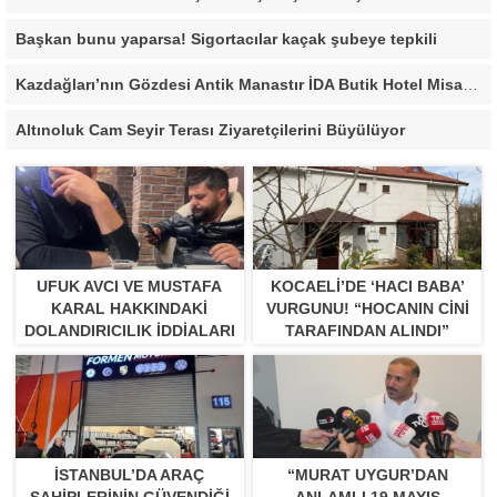
Başkan bunu yaparsa! Sigortacılar kaçak şubeye tepkili
Kazdağları’nın Gözdesi Antik Manastır İDA Butik Hotel Misafirlerinden Tam Not Alıyor
Altınoluk Cam Seyir Terası Ziyaretçilerini Büyülüyor
UFUK AVCI VE MUSTAFA
KOCAELI’DE ‘HACI BABA’
KARAL HAKKINDAKI
VURGUNU! “HOCANIN CINI
DOLANDIRICILIK İDDIALARI
TARAFINDAN ALINDI”
BÜYÜYOR
İSTANBUL’DA ARAÇ
“MURAT UYGUR’DAN