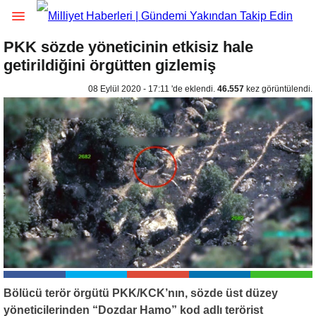
PKK sözde yöneticinin etkisiz hale
getirildiğini örgütten gizlemiş
08 Eylül 2020 - 17:11 'de eklendi.
46.557
kez görüntülendi.
Bölücü terör örgütü PKK/KCK’nın, sözde üst düzey
yöneticilerinden “Dozdar Hamo” kod adlı terörist