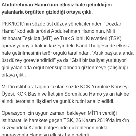
Abdulrehman Hamo’nun etkisiz hale getirildiğini
yalanlarla örgütten gizlediği ortaya çıktı.
PKK/KCK’nın sözde üst düzey yöneticilerinden “Dozdar
Hamo” kod adlı terörist Abdulrehman Hamo’nun, Milli
İstihbarat Teşkilatı (MİT) ve Türk Silahlı Kuvvetleri (TSK)
operasyonuyla Irak’ın kuzeyindeki Kandil bölgesinde etkisiz
hale getirilmesinin terör örgütü tarafından, “Artık başka alanda
üst düzey görevlendirildi” ya da “Gizli bir faaliyet yürütüyor”
gibi yalanlarla örgüt mensuplarından gizlenmeye çalışıldığı
ortaya çıktı.
MİT’in istihbarat ağına takılan sözde KCK Yürütme Konseyi
Üyesi, KCK Basın ve İletişim Sorumlusu Hamo yakın takibe
alındı, teröristin ilişkileri ve günlük rutini analiz edildi.
Operasyon için uygun zamanı bekleyen MİT’in verdiği
istihbarat ile harekete geçen TSK, 26 Kasım 2019’da Irak’ın
kuzeyindeki Kandil bölgesinde düzenlenen nokta
operasyonla Hamo’yu etkisiz hale getirdi.