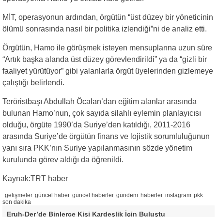
MİT, operasyonun ardından, örgütün “üst düzey bir yöneticinin
ölümü sonrasında nasıl bir politika izlendiği”ni de analiz etti.
Örgütün, Hamo ile görüşmek isteyen mensuplarına uzun süre
“Artık başka alanda üst düzey görevlendirildi” ya da “gizli bir
faaliyet yürütüyor” gibi yalanlarla örgüt üyelerinden gizlemeye
çalıştığı belirlendi.
Teröristbaşı Abdullah Öcalan’dan eğitim alanlar arasında
bulunan Hamo’nun, çok sayıda silahlı eylemin planlayıcısı
olduğu, örgüte 1990’da Suriye’den katıldığı, 2011-2016
arasında Suriye’de örgütün finans ve lojistik sorumluluğunun
yanı sıra PKK’nın Suriye yapılanmasının sözde yönetim
kurulunda görev aldığı da öğrenildi.
Kaynak:TRT haber
gelişmeler
güncel haber
güncel haberler
gündem
haberler
instagram
pkk
son dakika
Eruh-Der’de Binlerce Kişi Kardeşlik İçin Buluştu