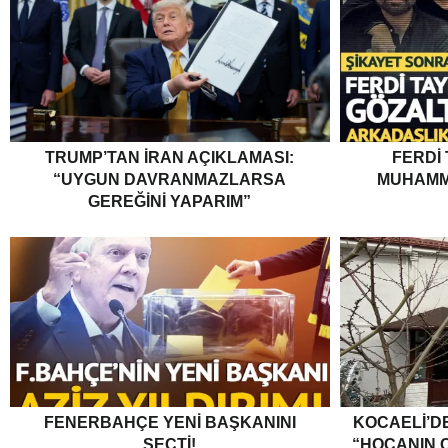
TRUMP’TAN İRAN AÇIKLAMASI:
FERDI
“UYGUN DAVRANMAZLARSA
MUHAMM
GEREĞINI YAPARIM”
FENERBAHÇE YENI BAŞKANINI
KOCAELI’DE
SEÇTI!
“HOCANIN C