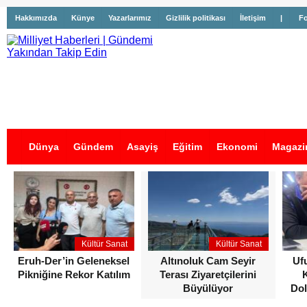
Hakkımızda
Künye
Yazarlarımız
Gizlilik politikası
İletişim
|
Fo
Dünya
Gündem
Asayiş
Eğitim
Ekonomi
Magazi
İş İlanları
Kültür Sanat
Kültür Sanat
Eruh-Der’in Geleneksel
Altınoluk Cam Seyir
Uf
Pikniğine Rekor Katılım
Terası Ziyaretçilerini
Büyülüyor
Dol