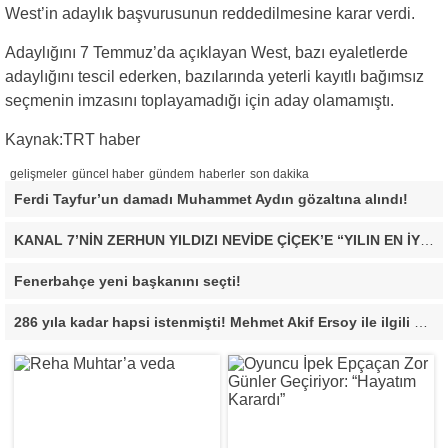
West’in adaylık başvurusunun reddedilmesine karar verdi.
Adaylığını 7 Temmuz’da açıklayan West, bazı eyaletlerde
adaylığını tescil ederken, bazılarında yeterli kayıtlı bağımsız
seçmenin imzasını toplayamadığı için aday olamamıştı.
Kaynak:TRT haber
gelişmeler
güncel haber
gündem
haberler
son dakika
Ferdi Tayfur’un damadı Muhammet Aydın gözaltına alındı!
KANAL 7’NİN ZERHUN YILDIZI NEVİDE ÇİÇEK’E “YILIN EN İYİ ÇIKIŞ YAPAN KADIN OYUNCUSU” ÖDÜLÜ!
Fenerbahçe yeni başkanını seçti!
286 yıla kadar hapsi istenmişti! Mehmet Akif Ersoy ile ilgili yeni gelişme