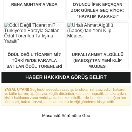
REHA MUHTAR’A VEDA
OYUNCU İPEK EPÇAÇAN
ZOR GÜNLER GEÇIRIYOR:
“HAYATIM KARARDI”
ÖDÜL DEĞIL TICARET MI?
URFALI AHMET ALGÜLLÜ
TÜRKIYE’DE PARAYLA
(BABOŞ)’TAN YENI KLIP
SATILAN ÖDÜL TÖRENLERI
MÜJDESI
TARTIŞMA YARATTI”
HABER HAKKINDA GÖRÜŞ BELİRT
YASAL UYARI!
Suç teşkil edecek, yasadışı, tehditkar, rahatsız edici, hakaret
ve küfür içeren, aşağılayıcı, küçük düşürücü, kaba, pornografik, ahlaka aykırı,
kişilik haklarına zarar verici ya da benzeri niteliklerde içeriklerden doğan her
türlü mali, hukuki, cezai, idari sorumluluk içeriği gönderen kişiye aittir.
Masaüstü Sürümüne Geç