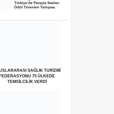
Türkiye’de Parayla Satılan
Ödül Törenleri Tartışma
Yarattı”
USLARARASI SAĞLIK TURIZMI
FEDERASYONU 75 ÜLKEDE
TEMSILCILIK VERDI