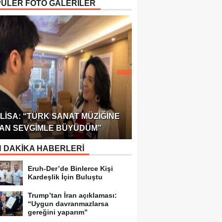
ÜLER FOTO GALERİLER
ÖDÜLÜ!
ULUSLARARASI SAĞL
LISA: “TÜRK SANAT MÜZIĞINE
FEDERASYONU 75 Ü
AN SEVGIMLE BÜYÜDÜM”
TEMSILCILIK VERDI
 DAKİKA HABERLERİ
Eruh-Der’de Binlerce Kişi
Kardeşlik İçin Buluştu
Trump’tan İran açıklaması:
“Uygun davranmazlarsa
gereğini yaparım”