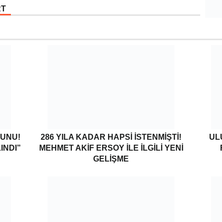
RT
GUNU!
286 YILA KADAR HAPSI ISTENMIŞTI!
UL
INDI”
MEHMET AKIF ERSOY ILE ILGILI YENI
GELIŞME