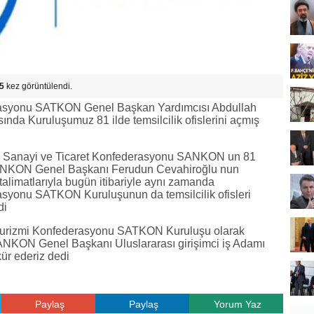
5
kez görüntülendi.
erasyonu SATKON Genel Başkan Yardımcısı Abdullah
ında Kuruluşumuz 81 ilde temsilcilik ofislerini açmış
z Sanayi ve Ticaret Konfederasyonu SANKON un 81
eri SANKON Genel Başkanı Ferudun Cevahiroğlu nun
limatlarıyla bugün itibariyle aynı zamanda
asyonu SATKON Kuruluşunun da temsilcilik ofisleri
di
 Turizmi Konfederasyonu SATKON Kuruluşu olarak
NKON Genel Başkanı Uluslararası girişimci iş Adamı
ür ederiz dedi
Paylaş
Paylaş
Yorum Yaz