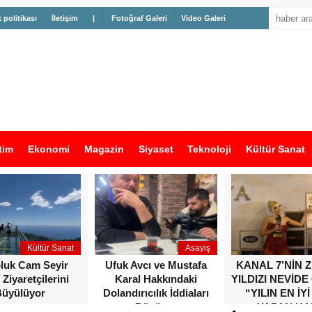
k politikası
İletişim
|
Fotoğraf Galeri
Video Galeri
tim
Ekonomi
Magazin
Siyaset
Teknoloji
Kültür Sanat
Kültür Sanat
Asayiş
oluk Cam Seyir
Ufuk Avcı ve Mustafa
KANAL 7’NİN 
 Ziyaretçilerini
Karal Hakkındaki
YILDIZI NEVİDE
üyülüyor
Dolandırıcılık İddiaları
“YILIN EN İYİ
Büyüyor
YAPAN KA