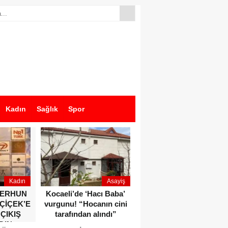
Kadın
Sağlık
Spor
Kadın
Asayiş
Ekonomi
ZERHUN
Kocaeli’de ‘Hacı Baba’
Dikkat çeken anlar!
 ÇİÇEK’E
vurgunu! “Hocanın cini
Devlet Bahçeli ve Özgür
 ÇIKIŞ
tarafından alındı”
Özel o etkinlikte bir
DIN
araya geldiler