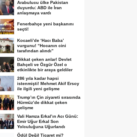
Arabulucu ülke Pakistan
duyurdu: ABD ile İran
anlaşmaya vardı
Fenerbahçe yeni başkanını
seçti!
Kocaeli’de ‘Hacı Baba’
vurgunu! “Hocanın cini
tarafından alındı”
Dikkat çeken anlar! Devlet
Bahçeli ve Özgür Özel o
etkinlikte bir araya geldiler
286 yıla kadar hapsi
istenmişti! Mehmet Akif Ersoy
ile ilgili yeni gelişme
Trump’ın Çin ziyareti sırasında
Hürmüz’de dikkat çeken
gelişme
Vali Hamza Erkal’ın Acı Günü:
Emir Uğur Erkal Son
Yolculuğuna Uğurlandı
Ödül Değil Ticaret mi?