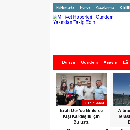
Hakkımızda
Künye
Yazarlarımız
Gizlili
Dünya
Gündem
Asayiş
Eği
İş İlanları
Kültür Sanat
Eruh-Der’de Binlerce
Altın
Kişi Kardeşlik İçin
Terası
Buluştu
B