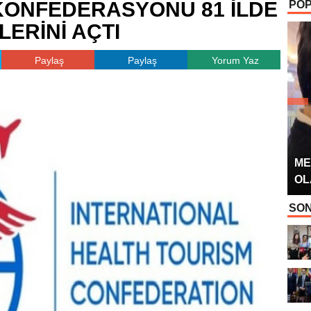
 KONFEDERASYONU 81 İLDE
POP
OYUNCUSU” 
LERİNİ AÇTI
Paylaş
Paylaş
Yorum Yaz
ME
OL
SON