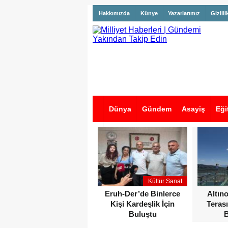
Hakkımızda
Künye
Yazarlarımız
Gizlili
Dünya
Gündem
Asayiş
Eği
İş İlanları
Kültür Sanat
Eruh-Der’de Binlerce
Altın
Kişi Kardeşlik İçin
Terası
Buluştu
B