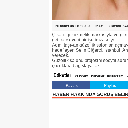
Bu haber 08 Ekim 2020 - 16:08 'de eklendi.
34
Çıkardığı kozmetik markasıyla vergi r
getirecek yeni bir işe imza atıyor.
Adını taşıyan güzellik salonları açma
hedefleyen Selin Ciğerci, İstanbul, A
verecek.
Güzellik salonu projesini sosyal soruml
çocuklara bağışlayacak.
Etiketler :
gündem
haberler
instagram
Paylaş
Paylaş
HABER HAKKINDA GÖRÜŞ BELİ