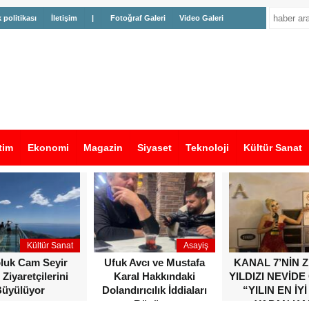
k politikası
İletişim
|
Fotoğraf Galeri
Video Galeri
tim
Ekonomi
Magazin
Siyaset
Teknoloji
Kültür Sanat
Kültür Sanat
Asayiş
oluk Cam Seyir
Ufuk Avcı ve Mustafa
KANAL 7’NİN 
 Ziyaretçilerini
Karal Hakkındaki
YILDIZI NEVİDE
üyülüyor
Dolandırıcılık İddiaları
“YILIN EN İYİ
Büyüyor
YAPAN KA