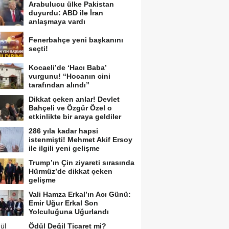
Arabulucu ülke Pakistan
duyurdu: ABD ile İran
anlaşmaya vardı
Fenerbahçe yeni başkanını
seçti!
Kocaeli’de ‘Hacı Baba’
vurgunu! “Hocanın cini
tarafından alındı”
Dikkat çeken anlar! Devlet
Bahçeli ve Özgür Özel o
etkinlikte bir araya geldiler
286 yıla kadar hapsi
istenmişti! Mehmet Akif Ersoy
ile ilgili yeni gelişme
Trump’ın Çin ziyareti sırasında
Hürmüz’de dikkat çeken
gelişme
Vali Hamza Erkal’ın Acı Günü:
Emir Uğur Erkal Son
Yolculuğuna Uğurlandı
Ödül Değil Ticaret mi?