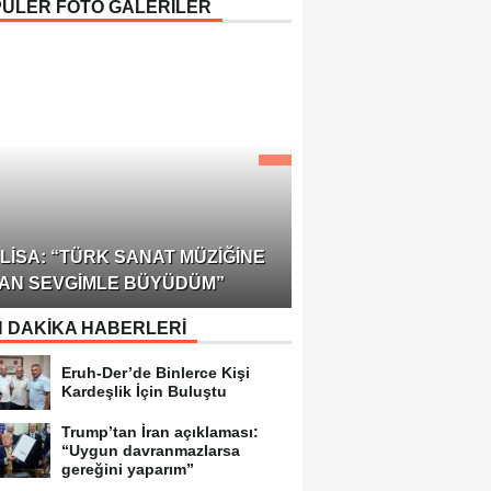
ÜLER FOTO GALERİLER
ÖDÜLÜ!
ULUSLARARASI SAĞL
LISA: “TÜRK SANAT MÜZIĞINE
FEDERASYONU 75 Ü
AN SEVGIMLE BÜYÜDÜM”
TEMSILCILIK VERDI
 DAKİKA HABERLERİ
Eruh-Der’de Binlerce Kişi
Kardeşlik İçin Buluştu
Trump’tan İran açıklaması:
“Uygun davranmazlarsa
gereğini yaparım”