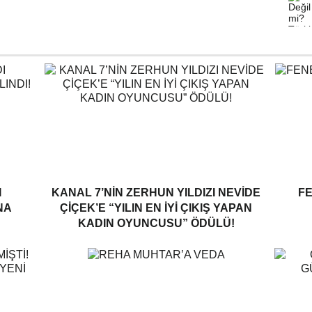
I
KANAL 7’NİN ZERHUN YILDIZI NEVİDE
F
NA
ÇİÇEK’E “YILIN EN İYİ ÇIKIŞ YAPAN
KADIN OYUNCUSU” ÖDÜLÜ!