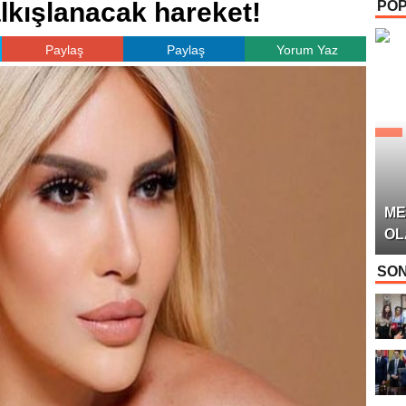
alkışlanacak hareket!
POP
OYUNCUSU” 
Paylaş
Paylaş
Yorum Yaz
ME
OL
SON