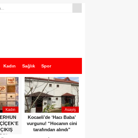
Kadın
Sağlık
Spor
Kadın
Asayiş
Ekonomi
ZERHUN
Kocaeli’de ‘Hacı Baba’
Dikkat çeken anlar!
 ÇİÇEK’E
vurgunu! “Hocanın cini
Devlet Bahçeli ve Özgür
 ÇIKIŞ
tarafından alındı”
Özel o etkinlikte bir
DIN
araya geldiler