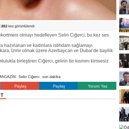
7.882
kez görüntülendi.
ekortmeni olmayı hedefleyen Selin Ciğerci, bu kez ses
ya hazırlanan ve kadınlara istihdam sağlamayı
nkara, İzmir olmak üzere Azerbaycan ve Dubai’de bayilik
ulukla birleştiren Ciğerci, gelirin bir kısmını kimsesiz
MAGAZİN
Selin Ciğerci
son dakika
Paylaş
Paylaş
Yorum Yaz
RT