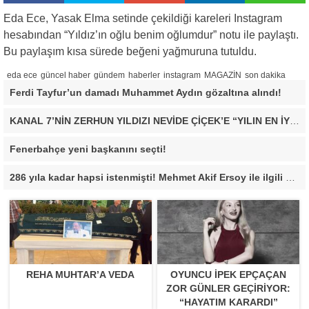
Eda Ece, Yasak Elma setinde çekildiği kareleri Instagram
hesabından “Yıldız’ın oğlu benim oğlumdur” notu ile paylaştı.
Bu paylaşım kısa sürede beğeni yağmuruna tutuldu.
eda ece
güncel haber
gündem
haberler
instagram
MAGAZİN
son dakika
Ferdi Tayfur’un damadı Muhammet Aydın gözaltına alındı!
KANAL 7’NİN ZERHUN YILDIZI NEVİDE ÇİÇEK’E “YILIN EN İYİ ÇIKIŞ YAPAN KADIN OYUNCUSU” ÖDÜLÜ!
Fenerbahçe yeni başkanını seçti!
286 yıla kadar hapsi istenmişti! Mehmet Akif Ersoy ile ilgili yeni gelişme
REHA MUHTAR’A VEDA
OYUNCU İPEK EPÇAÇAN
ZOR GÜNLER GEÇIRIYOR:
“HAYATIM KARARDI”