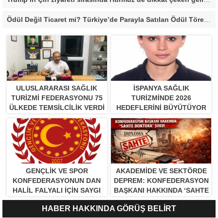
Ödül Değil Ticaret mi? Türkiye’de Parayla Satılan Ödül Törenleri Tartışma Yarattı”
ULUSLARARASI SAĞLIK
İSPANYA SAĞLIK
TURIZMI FEDERASYONU 75
TURIZMINDE 2026
ÜLKEDE TEMSILCILIK VERDI
HEDEFLERINI BÜYÜTÜYOR
GENÇLİK VE SPOR
AKADEMİDE VE SEKTÖRDE
KONFEDERASYONUN DAN
DEPREM: KONFEDERASYON
HALİL FALYALI İÇİN SAYGI
BAŞKANI HAKKINDA ‘SAHTE
MESAJI YAYINLADI
DOKTORA’ ŞOKU!
HABER HAKKINDA GÖRÜŞ BELİRT