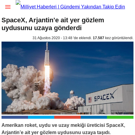
SpaceX, Arjantin’e ait yer gözlem
uydusunu uzaya gönderdi
31 Ağustos 2020 - 13:48 'de eklendi.
17.587
kez görüntülendi.
Amerikan roket, uydu ve uzay mekiği üreticisi SpaceX,
Arjantin’e ait yer gözlem uydusunu uzaya taşıdı.