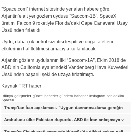
“Space.com” internet sitesinde yer alan habere göre,
Arjantin’e ait yer gözlem uydusu “Saocom-1B”, SpaceX
üretimi Falcon 9 roketiyle Florida’daki Cape Canaveral Uzay
Üssü’nden fırlatıldı.
Uydu, daha çok petrol sızıntısı tespiti ve doğal afetlerin
etkilerinin hafifletilmesi amacıyla kullanılacak.
Arjantin gözlem uydularının ilki “Saocom-1A”, Ekim 2018’de
ABD’nin California eyaletindeki Vandenberg Hava Kuvvetleri
Üssü’nden başarılı şekilde uzaya fırlatılmıştı.
Kaynak:TRT haber
dünya
gelişmeler
güncel haberler
gündem
haberler
instagram
son dakika
SpaceX
Trump’tan İran açıklaması: “Uygun davranmazlarsa gereğini yaparım”
Arabulucu ülke Pakistan duyurdu: ABD ile İran anlaşmaya vardı
Trump’ın Çin ziyareti sırasında Hürmüz’de dikkat çeken gelişme