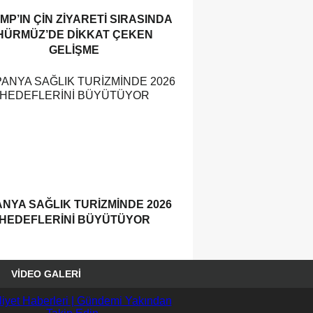
MP’IN ÇIN ZIYARETI SIRASINDA
HÜRMÜZ’DE DIKKAT ÇEKEN
GELIŞME
ANYA SAĞLIK TURIZMINDE 2026
HEDEFLERINI BÜYÜTÜYOR
VIDEO GALERI