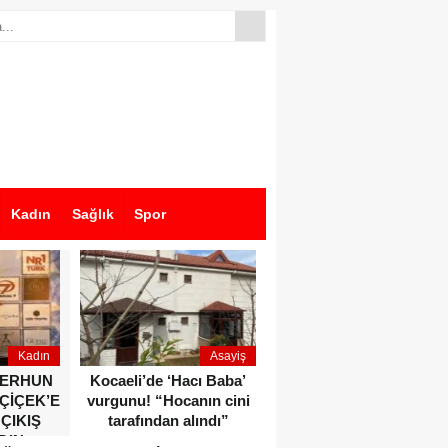
Kadın
Sağlık
Spor
Kadın
Asayiş
Ekonomi
ZERHUN
Kocaeli’de ‘Hacı Baba’
Dikkat çeken anlar!
 ÇİÇEK’E
vurgunu! “Hocanın cini
Devlet Bahçeli ve Özgür
 ÇIKIŞ
tarafından alındı”
Özel o etkinlikte bir
DIN
araya geldiler