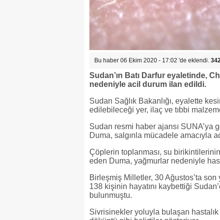
Bu haber 06 Ekim 2020 - 17:02 'de eklendi.
34
Sudan’ın Batı Darfur eyaletinde, Ch
nedeniyle acil durum ilan edildi.
Sudan Sağlık Bakanlığı, eyalette kesin
edilebileceği yer, ilaç ve tıbbi malzem
Sudan resmi haber ajansı SUNA’ya gö
Duma, salgınla mücadele amacıyla acil 
Çöplerin toplanması, su birikintilerinin 
eden Duma, yağmurlar nedeniyle hastal
Birleşmiş Milletler, 30 Ağustos’ta son 
138 kişinin hayatını kaybettiği Sudan’
bulunmuştu.
Sivrisinekler yoluyla bulaşan hastalık 