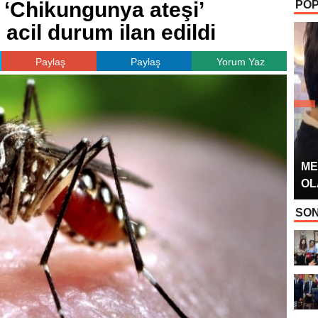
 ‘Chikungunya ateşi’
POP
OYUNCUSU” 
 acil durum ilan edildi
Paylaş
Paylaş
Yorum Yaz
ME
OL
SON