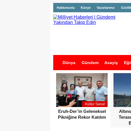
Hakkımızda
Künye
Yazarlarımız
Gizlili
Dünya
Gündem
Asayiş
Eği
İş İlanları
Kültür Sanat
Eruh-Der’in Geleneksel
Altın
Pikniğine Rekor Katılım
Terası
B