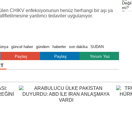
rülen CHIKV enfeksiyonunun henüz herhangi bir aşı ya
ifletilmesine yardımcı tedaviler uygulanıyor.
ünya
güncel haber
gündem
haberler
son dakika
SUDAN
Paylaş
Paylaş
Yorum Yaz
RT