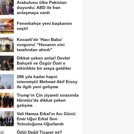
Arabulucu ülke Pakistan
duyurdu: ABD ile İran
anlaşmaya vardı
Fenerbahçe yeni başkanını
seçti!
Kocaeli’de ‘Hacı Baba’
vurgunu! “Hocanın cini
tarafından alındı”
Dikkat çeken anlar! Devlet
Bahçeli ve Özgür Özel o
etkinlikte bir araya geldiler
286 yıla kadar hapsi
istenmişti! Mehmet Akif Ersoy
ile ilgili yeni gelişme
Trump’ın Çin ziyareti sırasında
Hürmüz’de dikkat çeken
gelişme
Vali Hamza Erkal’ın Acı Günü:
Emir Uğur Erkal Son
Yolculuğuna Uğurlandı
Ödül Değil Ticaret mi?