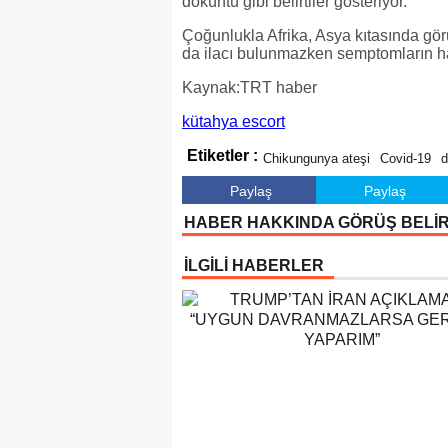
döküntü gibi belirtiler gösteriyor.
Çoğunlukla Afrika, Asya kıtasında gö
da ilacı bulunmazken semptomların haf
Kaynak:TRT haber
kütahya escort
Etiketler :
Chikungunya ateşi
Covid-19
d
Paylaş
Paylaş
HABER HAKKINDA GÖRÜŞ BELİ
İLGİLİ HABERLER