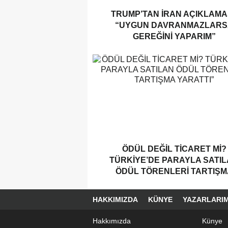
TRUMP’TAN İRAN AÇIKLAMAS
“UYGUN DAVRANMAZLARS
GEREĞINI YAPARIM”
ÖDÜL DEĞIL TICARET MI?
TÜRKIYE’DE PARAYLA SATI
ÖDÜL TÖRENLERI TARTIŞM
YARATTI”
HAKKIMIZDA
KÜNYE
YAZARLARIM
Hakkımızda
Künye