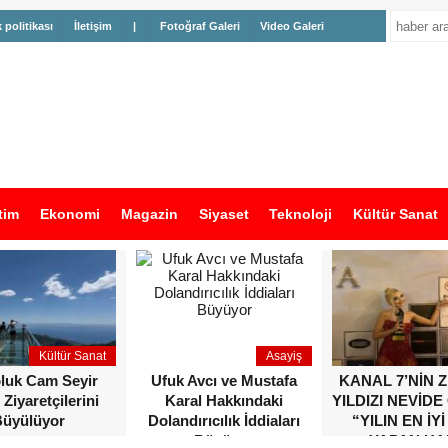
k politikası
İletişim
|
Fotoğraf Galeri
Video Galeri
tim
Ekonomi
Magazin
Siyaset
Teknoloji
Kültür Sanat
Kültür Sanat
Asayiş
oluk Cam Seyir
Ufuk Avcı ve Mustafa
KANAL 7’NİN 
 Ziyaretçilerini
Karal Hakkındaki
YILDIZI NEVİDE
üyülüyor
Dolandırıcılık İddiaları
“YILIN EN İYİ
Büyüyor
YAPAN KA