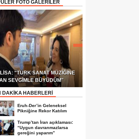
ÜLER FOTO GALERİLER
ÖDÜLÜ!
ULUSLARARASI SAĞL
LISA: “TÜRK SANAT MÜZIĞINE
FEDERASYONU 75 Ü
AN SEVGIMLE BÜYÜDÜM”
TEMSILCILIK VERDI
 DAKİKA HABERLERİ
Eruh-Der’in Geleneksel
Pikniğine Rekor Katılım
Trump’tan İran açıklaması:
“Uygun davranmazlarsa
gereğini yaparım”