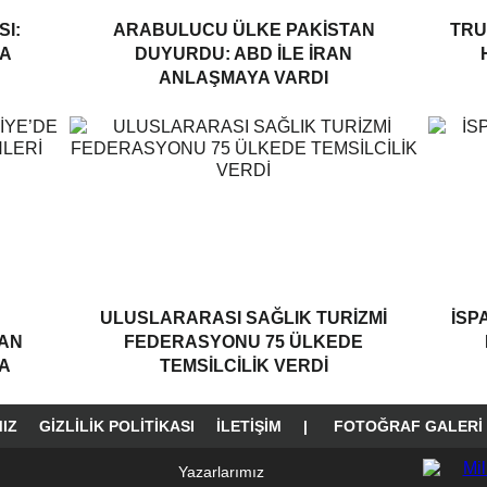
I:
ARABULUCU ÜLKE PAKISTAN
TRU
A
DUYURDU: ABD ILE İRAN
ANLAŞMAYA VARDI
ULUSLARARASI SAĞLIK TURIZMI
İSP
LAN
FEDERASYONU 75 ÜLKEDE
A
TEMSILCILIK VERDI
IZ
GIZLILIK POLITIKASI
İLETIŞIM
|
FOTOĞRAF GALERI
Yazarlarımız