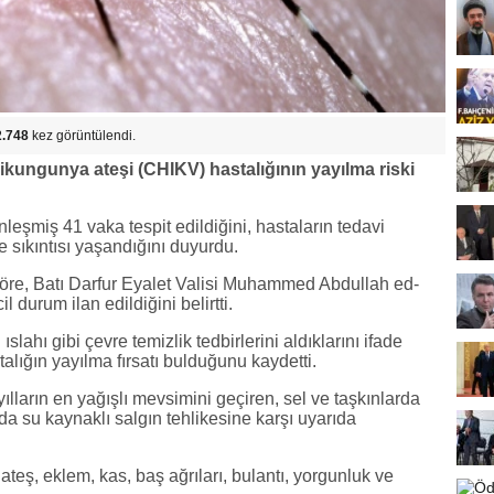
2.748
kez görüntülendi.
ikungunya ateşi (CHIKV) hastalığının yayılma riski
leşmiş 41 vaka tespit edildiğini, hastaların tedavi
e sıkıntısı yaşandığını duyurdu.
re, Batı Darfur Eyalet Valisi Muhammed Abdullah ed-
durum ilan edildiğini belirtti.
ıslahı gibi çevre temizlik tedbirlerini aldıklarını ifade
ığın yayılma fırsatı bulduğunu kaydetti.
yılların en yağışlı mevsimini geçiren, sel ve taşkınlarda
da su kaynaklı salgın tehlikesine karşı uyarıda
ateş, eklem, kas, baş ağrıları, bulantı, yorgunluk ve