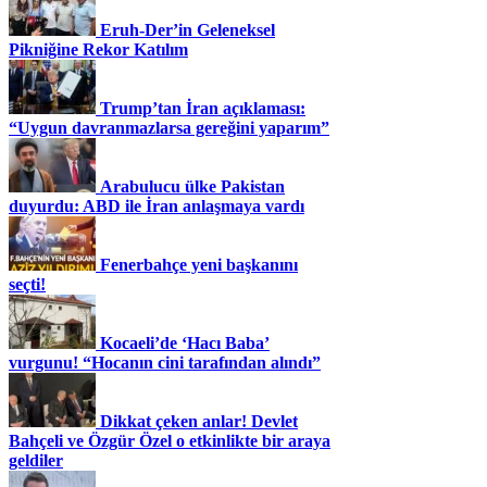
Eruh-Der’in Geleneksel
Pikniğine Rekor Katılım
Trump’tan İran açıklaması:
“Uygun davranmazlarsa gereğini yaparım”
Arabulucu ülke Pakistan
duyurdu: ABD ile İran anlaşmaya vardı
Fenerbahçe yeni başkanını
seçti!
Kocaeli’de ‘Hacı Baba’
vurgunu! “Hocanın cini tarafından alındı”
Dikkat çeken anlar! Devlet
Bahçeli ve Özgür Özel o etkinlikte bir araya
geldiler