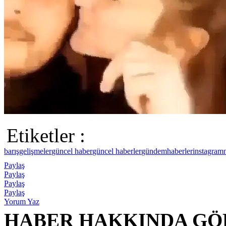
Etiketler :
barış
gelişmeler
güncel haber
güncel haberler
gündem
haberler
instagram
Paylaş
Paylaş
Paylaş
Paylaş
Yorum Yaz
HABER HAKKINDA GÖ