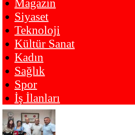
Magazin
Siyaset
Teknoloji
Kültür Sanat
Kadın
Sağlık
Spor
İş İlanları