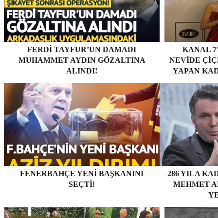
FERDI TAYFUR’UN DAMADI
KANAL 7
MUHAMMET AYDIN GÖZALTINA
NEVİDE ÇİÇE
ALINDI!
YAPAN KAD
FENERBAHÇE YENI BAŞKANINI
286 YILA KA
SEÇTI!
MEHMET AK
YE