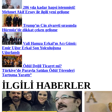
286 yıla kadar hapsi istenmişti!
Mehmet Akif Ersoy ile ilgili yeni gelişme
Trump’ın Çin ziyareti sırasında
Hürmüz’de dikkat çeken gelişme
Vali Hamza Erkal’ın Acı Günü:
Emir Uğur Erkal Son Yolculuğuna
Uğurlandı
Ödül Değil Ticaret mi?
Türkiye’de Parayla Satılan Ödül Törenleri
Tartışma Yarattı”
İLGİLİ HABERLER