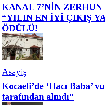
KANAL 7’NİN ZERHUN 
“YILIN EN İYİ ÇIKIŞ
ÖDÜLÜ!
Asayiş
Kocaeli’de ‘Hacı Baba’ v
tarafından alındı”