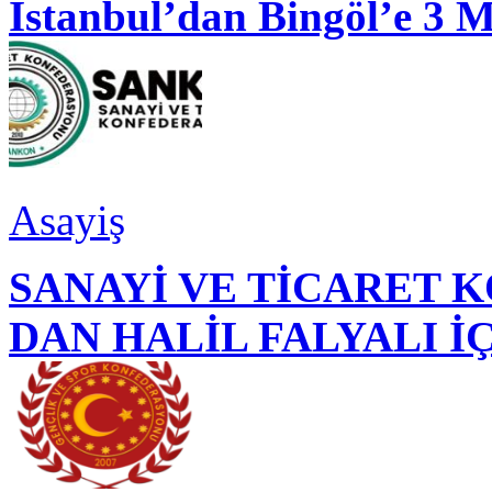
İstanbul’dan Bingöl’e 3 
Asayiş
SANAYİ VE TİCARET
DAN HALİL FALYALI İ