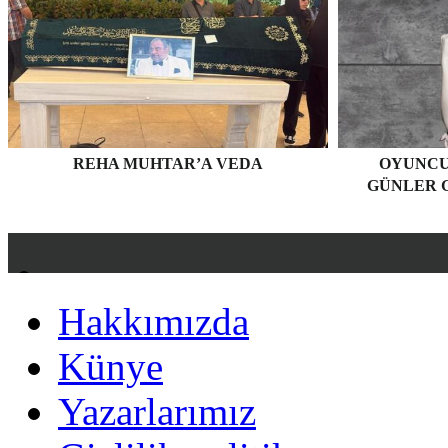
REHA MUHTAR’A VEDA
OYUNCU
GÜNLER G
Hakkımızda
Hakkımızda
Künye
Künye
Yazarlarımız
Yazarlarımız
Gizlilik politikası