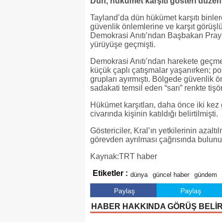
Dün, hükümet karşıtı gösteri düzen
Tayland’da dün hükümet karşıtı binler
güvenlik önlemlerine ve karşıt görüşlü
Demokrasi Anıtı’ndan Başbakan Prayu
yürüyüşe geçmişti.
Demokrasi Anıtı’ndan harekete geçmed
küçük çaplı çatışmalar yaşanırken; poli
grupları ayırmıştı. Bölgede güvenlik 
sadakati temsil eden “sarı” renkte tişör
Hükümet karşıtları, daha önce iki kez 
civarında kişinin katıldığı belirtilmişti.
Göstericiler, Kral’ın yetkilerinin azal
görevden ayrılması çağrısında bulunu
Kaynak:TRT haber
Etiketler :
dünya
güncel haber
gündem
Paylaş
Paylaş
HABER HAKKINDA GÖRÜŞ BELİ