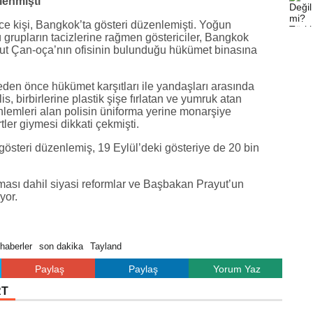
lenmişti
ce kişi, Bangkok’ta gösteri düzenlemişti. Yoğun
 grupların tacizlerine rağmen göstericiler, Bangkok
t Çan-oça’nın ofisinin bulunduğu hükümet binasına
en önce hükümet karşıtları ile yandaşları arasında
s, birbirlerine plastik şişe fırlatan ve yumruk atan
önlemleri alan polisin üniforma yerine monarşiye
tler giymesi dikkati çekmişti.
gösteri düzenlemiş, 19 Eylül’deki gösteriye de 20 bin
tılması dahil siyasi reformlar ve Başbakan Prayut’un
yor.
haberler
son dakika
Tayland
Paylaş
Paylaş
Yorum Yaz
RT