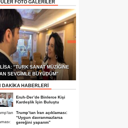
ÜLER FOTO GALERİLER
ÖDÜLÜ!
ULUSLARARASI SAĞL
LISA: “TÜRK SANAT MÜZIĞINE
FEDERASYONU 75 Ü
AN SEVGIMLE BÜYÜDÜM”
TEMSILCILIK VERDI
 DAKİKA HABERLERİ
Eruh-Der’de Binlerce Kişi
Kardeşlik İçin Buluştu
Trump’tan İran açıklaması:
“Uygun davranmazlarsa
gereğini yaparım”