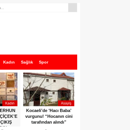
Kadın
Sağlık
Spor
Kadın
Asayiş
Ekonomi
ZERHUN
Kocaeli’de ‘Hacı Baba’
Dikkat çeken anlar!
 ÇİÇEK’E
vurgunu! “Hocanın cini
Devlet Bahçeli ve Özgür
 ÇIKIŞ
tarafından alındı”
Özel o etkinlikte bir
DIN
araya geldiler