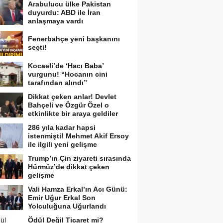
Arabulucu ülke Pakistan
duyurdu: ABD ile İran
anlaşmaya vardı
Fenerbahçe yeni başkanını
seçti!
Kocaeli’de ‘Hacı Baba’
vurgunu! “Hocanın cini
tarafından alındı”
Dikkat çeken anlar! Devlet
Bahçeli ve Özgür Özel o
etkinlikte bir araya geldiler
286 yıla kadar hapsi
istenmişti! Mehmet Akif Ersoy
ile ilgili yeni gelişme
Trump’ın Çin ziyareti sırasında
Hürmüz’de dikkat çeken
gelişme
Vali Hamza Erkal’ın Acı Günü:
Emir Uğur Erkal Son
Yolculuğuna Uğurlandı
Ödül Değil Ticaret mi?