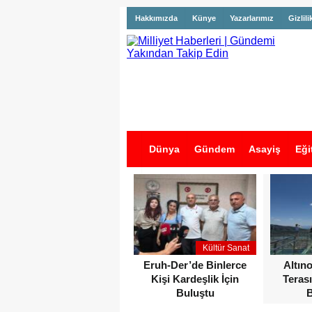
Hakkımızda
Künye
Yazarlarımız
Gizlili
Dünya
Gündem
Asayiş
Eği
İş İlanları
Kültür Sanat
Eruh-Der’de Binlerce
Altın
Kişi Kardeşlik İçin
Terası
Buluştu
B