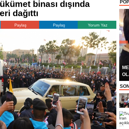
hükümet binası dışında
POP
OYUNCUSU” 
ri dağıttı
Paylaş
Paylaş
Yorum Yaz
ME
OL
SON