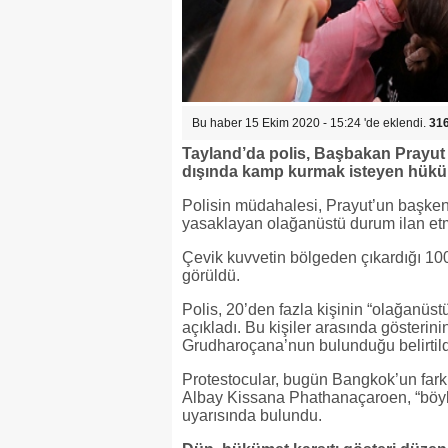
Bu haber 15 Ekim 2020 - 15:24 'de eklendi.
31
Tayland’da polis, Başbakan Prayut
dışında kamp kurmak isteyen hükümet
Polisin müdahalesi, Prayut’un başkent
yasaklayan olağanüstü durum ilan etm
Çevik kuvvetin bölgeden çıkardığı 100
görüldü.
Polis, 20’den fazla kişinin “olağanüstü
açıkladı. Bu kişiler arasında gösterin
Grudharoçana’nun bulunduğu belirtild
Protestocular, bugün Bangkok’un farkl
Albay Kissana Phathanaçaroen, “böyle 
uyarısında bulundu.