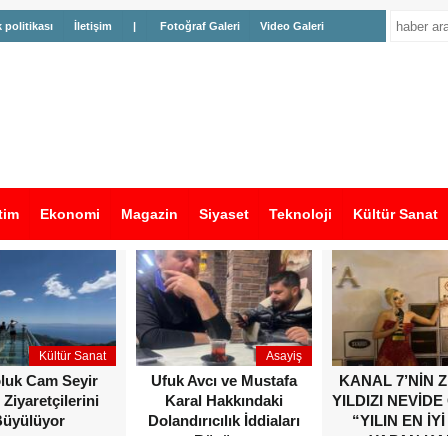
k politikası
İletişim
|
Fotoğraf Galeri
Video Galeri
tim
Ekonomi
Magazin
Siyaset
Teknoloji
Kültür Sanat
Kültür Sanat
Asayiş
oluk Cam Seyir
Ufuk Avcı ve Mustafa
KANAL 7’NİN 
 Ziyaretçilerini
Karal Hakkındaki
YILDIZI NEVİDE
üyülüyor
Dolandırıcılık İddiaları
“YILIN EN İYİ
Büyüyor
YAPAN KA