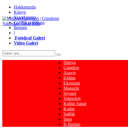
Hakkımızda
Künye
Yazarlarımız
Gizlilik politikası
İletişim
|
Fotoğraf Galeri
Video Galeri
Dünya
Gündem
Asayiş
Eğitim
Ekonomi
Magazin
Siyaset
Teknoloji
Kültür Sanat
Kadın
Sağlık
Spor
İş İlanları