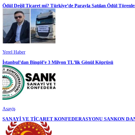
Ödül Değil Ticaret mi? Türkiye’de Parayla Satılan Ödül Törenler
Yerel Haber
İstanbul’dan Bingöl’e 3 Milyon TL’lik Gönül Köprüsü
Asayiş
SANAYİ VE TİCARET KONFEDERASYONU SANKON DAN 