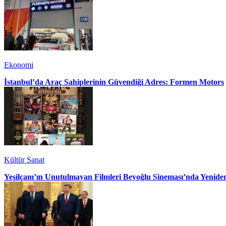
Ekonomi
İstanbul’da Araç Sahiplerinin Güvendiği Adres: Formen Motors
Kültür Sanat
Yeşilçam’ın Unutulmayan Filmleri Beyoğlu Sineması’nda Yenide