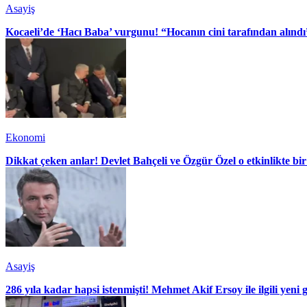
Asayiş
Kocaeli’de ‘Hacı Baba’ vurgunu! “Hocanın cini tarafından alındı
Ekonomi
Dikkat çeken anlar! Devlet Bahçeli ve Özgür Özel o etkinlikte bir
Asayiş
286 yıla kadar hapsi istenmişti! Mehmet Akif Ersoy ile ilgili yeni 