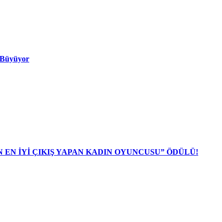
ı Büyüyor
N EN İYİ ÇIKIŞ YAPAN KADIN OYUNCUSU” ÖDÜLÜ!