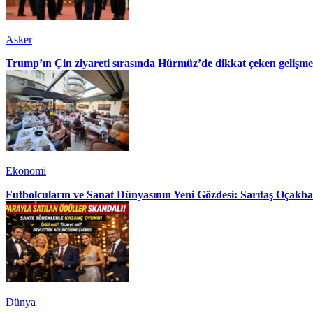
Asker
Trump’ın Çin ziyareti sırasında Hürmüz’de dikkat çeken gelişme
Ekonomi
Futbolcuların ve Sanat Dünyasının Yeni Gözdesi: Sarıtaş Oçakba
Dünya