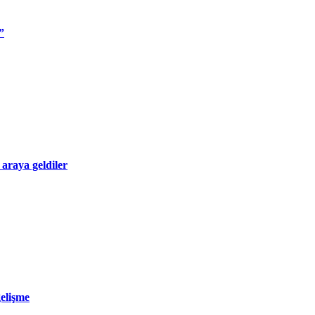
”
 araya geldiler
gelişme