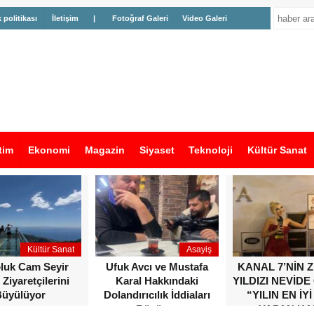
k politikası
İletişim
|
Fotoğraf Galeri
Video Galeri
tim
Ekonomi
Magazin
Siyaset
Teknoloji
Kültür Sanat
Kültür Sanat
Asayiş
oluk Cam Seyir
Ufuk Avcı ve Mustafa
KANAL 7’NİN 
 Ziyaretçilerini
Karal Hakkındaki
YILDIZI NEVİDE
üyülüyor
Dolandırıcılık İddiaları
“YILIN EN İYİ
Büyüyor
YAPAN KA