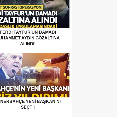
FERDI TAYFUR’UN DAMADI
UHAMMET AYDIN GÖZALTINA
ALINDI!
ENERBAHÇE YENI BAŞKANINI
SEÇTI!