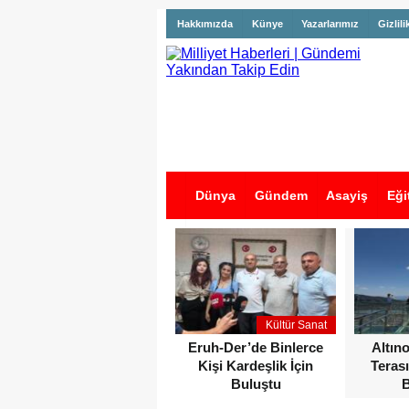
Hakkımızda
Künye
Yazarlarımız
Gizlili
Dünya
Gündem
Asayiş
Eği
İş İlanları
Kültür Sanat
Eruh-Der’de Binlerce
Altın
Kişi Kardeşlik İçin
Terası
Buluştu
B