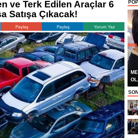
en ve Terk Edilen Araçlar 6
POP
OYUNCUSU” 
sa Satışa Çıkacak!
Paylaş
Paylaş
Yorum Yaz
ME
OL
SON