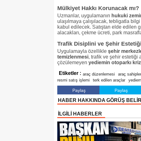
Mülkiyet Hakkı Korunacak mı?
Uzmanlar, uygulamanın
hukuki zemi
ulaşılmaya çalışılacak, tebligatla bilgi
kabul edilecek. Satıştan elde edilen g
alacakları, çekme ücreti, park masrafl
Trafik Disiplini ve Şehir Esteti
Uygulamayla özellikle
şehir merkezl
temizlenmesi
, trafik ve şehir estetiğ
çözülemeyen
yediemin otoparkı kriz
Etiketler :
araç düzenlemesi
araç sahipler
resmi satış işlemi
terk edilen araçlar
yediem
Paylaş
Paylaş
HABER HAKKINDA GÖRÜŞ BELİ
İLGİLİ HABERLER