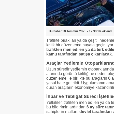
Bu haber 10 Temmuz 2025 - 17:30 'de eklendi.
Trafikte bırakılan ya da çeşitli nedenle
kritik bir düzenleme hayata geçiriliy
trafikten men edilen ya da terk edil
kamu tarafından satışa çıkarılacak
.
Araçlar Yediemin Otoparkların
Uzun süredir yediemin otoparklarında
alanında görüntü kirliliğine neden ol
düzenleme ile birlikte bu araçların
6 
yasal hale getirildi. Uygulamanın am
duran araçların ekonomiye kazandırıl
İhbar ve Tebligat Süreci İşletil
Yetkililer, trafikten men edilen ya da 
bu bildirimin ardından
6 ay süre tanı
sahiplerin malları,
devlet tarafından 