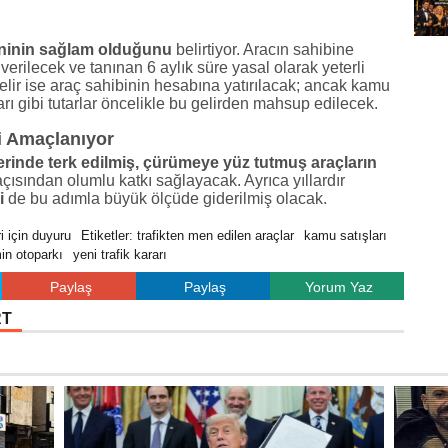
ninin sağlam olduğunu
belirtiyor. Aracın sahibine
 verilecek ve tanınan 6 aylık süre yasal olarak yeterli
elir ise araç sahibinin hesabına yatırılacak; ancak kamu
arı gibi tutarlar öncelikle bu gelirden mahsup edilecek.
ği Amaçlanıyor
erinde terk edilmiş, çürümeye yüz tutmuş araçların
i açısından olumlu katkı sağlayacak. Ayrıca yıllardır
i
de bu adımla büyük ölçüde giderilmiş olacak.
i için duyuru
Etiketler: trafikten men edilen araçlar
kamu satışları
in otoparkı
yeni trafik kararı
Paylaş
Paylaş
Yorum Yaz
RT