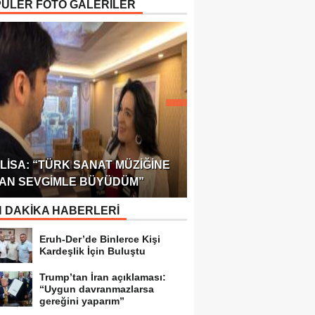
ÜLER FOTO GALERİLER
ÖDÜLÜ!
ULUSLARARASI SAĞL
LISA: “TÜRK SANAT MÜZIĞINE
FEDERASYONU 75 Ü
AN SEVGIMLE BÜYÜDÜM”
TEMSILCILIK VERDI
 DAKİKA HABERLERİ
Eruh-Der’de Binlerce Kişi
Kardeşlik İçin Buluştu
Trump’tan İran açıklaması:
“Uygun davranmazlarsa
gereğini yaparım”