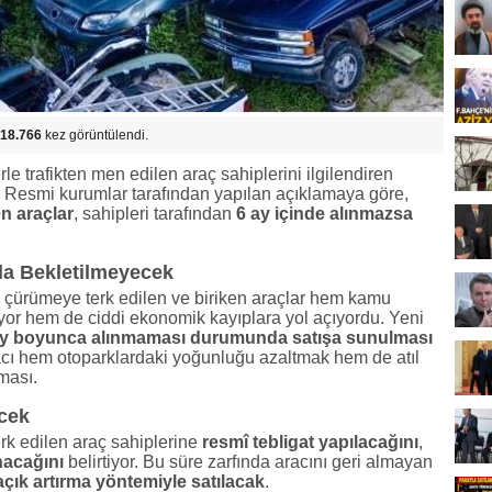
18.766
kez görüntülendi.
rle trafikten men edilen araç sahiplerini ilgilendiren
or. Resmi kurumlar tarafından yapılan açıklamaya göre,
en araçlar
, sahipleri tarafından
6 ay içinde alınmazsa
da Bekletilmeyecek
 çürümeye terk edilen ve biriken araçlar hem kamu
uyor hem de ciddi ekonomik kayıplara yol açıyordu. Yeni
ay boyunca alınmaması durumunda satışa sunulması
acı hem otoparklardaki yoğunluğu azaltmak hem de atıl
ması.
ecek
terk edilen araç sahiplerine
resmî tebligat yapılacağını
,
nacağını
belirtiyor. Bu süre zarfında aracını geri almayan
açık artırma yöntemiyle satılacak
.