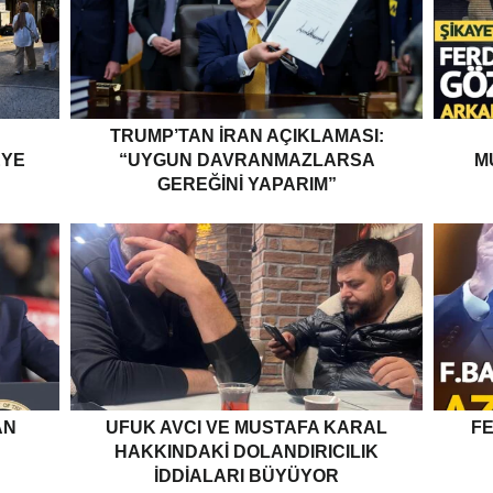
TRUMP’TAN İRAN AÇIKLAMASI:
EYE
“UYGUN DAVRANMAZLARSA
M
GEREĞINI YAPARIM”
AN
UFUK AVCI VE MUSTAFA KARAL
F
HAKKINDAKI DOLANDIRICILIK
İDDIALARI BÜYÜYOR