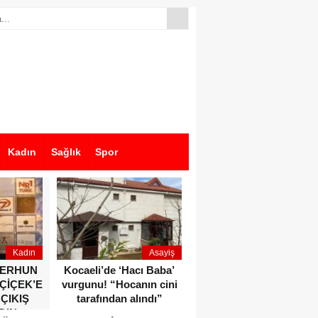
Kadın
Sağlık
Spor
Kadın
Asayiş
Ekonomi
ZERHUN
Kocaeli’de ‘Hacı Baba’
Dikkat çeken anlar!
 ÇİÇEK’E
vurgunu! “Hocanın cini
Devlet Bahçeli ve Özgür
 ÇIKIŞ
tarafından alındı”
Özel o etkinlikte bir
DIN
araya geldiler