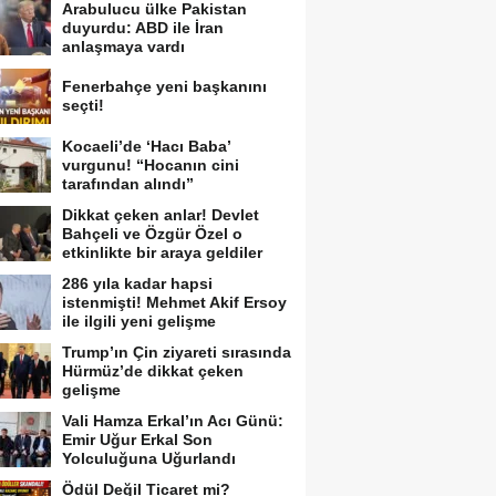
Arabulucu ülke Pakistan
duyurdu: ABD ile İran
anlaşmaya vardı
Fenerbahçe yeni başkanını
seçti!
Kocaeli’de ‘Hacı Baba’
vurgunu! “Hocanın cini
tarafından alındı”
Dikkat çeken anlar! Devlet
Bahçeli ve Özgür Özel o
etkinlikte bir araya geldiler
286 yıla kadar hapsi
istenmişti! Mehmet Akif Ersoy
ile ilgili yeni gelişme
Trump’ın Çin ziyareti sırasında
Hürmüz’de dikkat çeken
gelişme
Vali Hamza Erkal’ın Acı Günü:
Emir Uğur Erkal Son
Yolculuğuna Uğurlandı
Ödül Değil Ticaret mi?