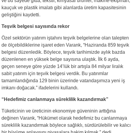
ve bu sayede gıda, tekstil, kimyasal ürünler, makine-ekipman,
kauçuk ve plastik imalatı gibi alanlarda üretim kapasitesinin
geliştiğini kaydetti.
Teşvik belgesi sayısında rekor
Özel sektörün yatırım iştahını teşvik belgelerine olan talepten
de ölçebildiklerine işaret eden Varank, “Haziranda 859 teşvik
belgesi düzenledik. Böylece, teşvik tarihimizde aylık bazda
düzenlenen en yüksek belge sayısına ulaştık. İlk 6 ayda,
geçen seneye göre yüzde 14’lük bir artışla 84 milyar liralık
sabit yatırım için teşvik belgesi verdik. Bu yatırımlar
tamamlandığında 129 binin üzerinde vatandaşımıza yeni iş
imkanı doğacak.” ifadelerini kullandı.
“Hedefimiz canlanmaya süreklilik kazandırmak”
Tüketicinin ve üreticinin ekonomiye güveninin arttığına
değinen Varank, “Hükümet olarak hedefimiz bu canlanmaya
süreklilik kazandırmak böylece sağlıklı, sürdürülebilir ve kalıcı
bir büyüme anlayışını piyasalara hakim kılmak.” dedi.