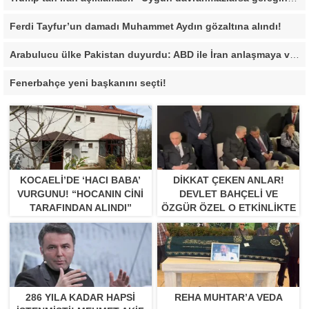
Ferdi Tayfur’un damadı Muhammet Aydın gözaltına alındı!
Arabulucu ülke Pakistan duyurdu: ABD ile İran anlaşmaya vardı
Fenerbahçe yeni başkanını seçti!
KOCAELI’DE ‘HACI BABA’
DIKKAT ÇEKEN ANLAR!
VURGUNU! “HOCANIN CINI
DEVLET BAHÇELI VE
TARAFINDAN ALINDI”
ÖZGÜR ÖZEL O ETKINLIKTE
BIR ARAYA GELDILER
286 YILA KADAR HAPSI
REHA MUHTAR’A VEDA