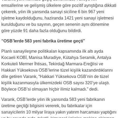
emsallerine ve gelişmiş ülkelere göre pozitif ayrıştığına dikkati
çekerek, yılın ilk yarısında sanayi siciline 6 bin 967 yeni
işletme kaydolduğunu, haziranda 1421 yeni sanayi işletmesi
kurulduğunu ve bu sayının, geçen senenin aynı dönemine
göre yüzde 91 daha fazla olduğunu bildirdi.
“OSB’lerde 583 yeni fabrika üretime geçti”
Planlı sanayileşme politikaları kapsamında ilk altı ayda
Kocaeli KOBİ, Manisa Muradiye, Kütahya Seramik, Antalya
Korkuteli Mermer İhtisas, Tekirdağ Marmara-Ereğlisi ve
Hakkari Yüksekova OSB’lerine tüzel kişilik kazandırdıklarını
dile getiren Varank, “Hakkari Yüksekova OSB’nin de tüzel
kişilik kazanmasıyla ülkemizdeki OSB sayısı 320’ye ulaştı.
Böylece OSB’si olmayan hiçbir ilimiz kalmadı.” dedi.
Varank, OSB’lerde yılın ilk yarısında 583 yeni fabrikanın
üretime geçtiği bilgisini vererek, bu fabrikalar için
sanayicilerin 10 milyar liraya yakın yatırım harcaması yaptığını