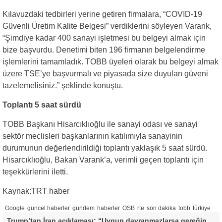
Kılavuzdaki tedbirleri yerine getiren firmalara, “COVID-19
Güvenli Üretim Kalite Belgesi” verdiklerini söyleyen Varank,
“Şimdiye kadar 400 sanayi işletmesi bu belgeyi almak için
bize başvurdu. Denetimi biten 196 firmanın belgelendirme
işlemlerini tamamladık. TOBB üyeleri olarak bu belgeyi almak
üzere TSE’ye başvurmalı ve piyasada size duyulan güveni
tazelemelisiniz.” şeklinde konuştu.
Toplantı 5 saat sürdü
TOBB Başkanı Hisarcıklıoğlu ile sanayi odası ve sanayi
sektör meclisleri başkanlarının katılımıyla sanayinin
durumunun değerlendirildiği toplantı yaklaşık 5 saat sürdü.
Hisarcıklıoğlu, Bakan Varank’a, verimli geçen toplantı için
teşekkürlerini iletti.
Kaynak:TRT haber
Google
güncel haberler
gündem
haberler
OSB
rte
son dakika
tobb
türkiye
Trump’tan İran açıklaması: “Uygun davranmazlarsa gereğini yaparım”