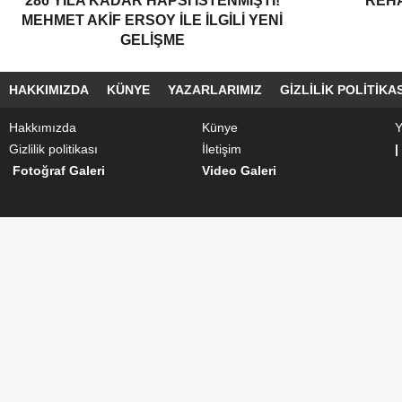
286 YILA KADAR HAPSI ISTENMIŞTI!
REH
MEHMET AKIF ERSOY ILE ILGILI YENI
GELIŞME
HAKKIMIZDA
KÜNYE
YAZARLARIMIZ
GIZLILIK POLITIKAS
Hakkımızda
Künye
Y
Gizlilik politikası
İletişim
|
Fotoğraf Galeri
Video Galeri