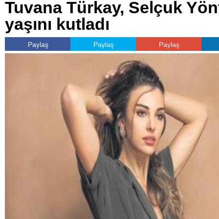
Tuvana Türkay, Selçuk Yön
yaşını kutladı
Paylaş
Paylaş
Paylaş