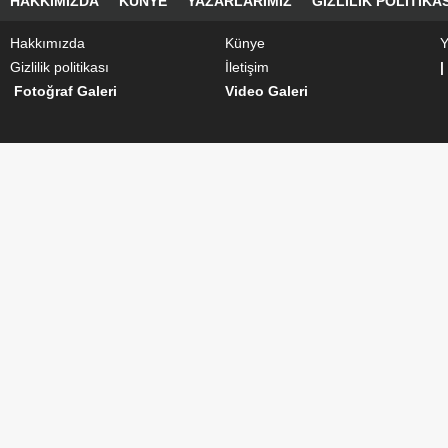
HAKKIMIZDA
KÜNYE
YAZARLARIMIZ
GIZLILIK POLITIKAS
Hakkımızda
Künye
Y
Gizlilik politikası
İletişim
|
Fotoğraf Galeri
Video Galeri