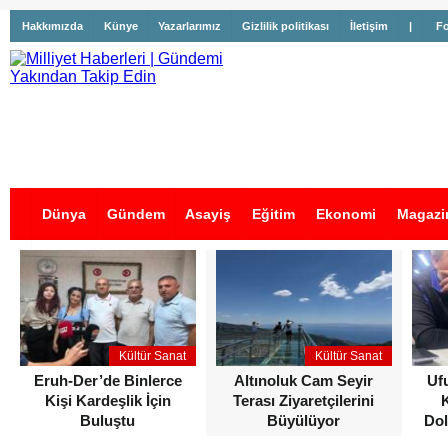
Hakkımızda
Künye
Yazarlarımız
Gizlilik politikası
İletişim
|
Fo
Dünya
Gündem
Asayiş
Eğitim
Ekonomi
Magazi
İş İlanları
Kültür Sanat
Kültür Sanat
Eruh-Der’de Binlerce
Altınoluk Cam Seyir
Uf
Kişi Kardeşlik İçin
Terası Ziyaretçilerini
Buluştu
Büyülüyor
Dol