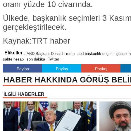
oranı yüzde 10 civarında.
Ülkede, başkanlık seçimleri 3 Kası
gerçekleştirilecek.
Kaynak:TRT haber
Etiketler :
ABD Başkanı Donald Trump
abd başkanlık seçimi
güncel h
sahte hesap
son dakika
Twitter
Paylaş
Paylaş
Paylaş
HABER HAKKINDA GÖRÜŞ BELİ
İLGİLİ HABERLER