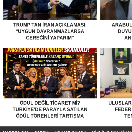
TRUMP’TAN İRAN AÇIKLAMASI:
ARABUL
“UYGUN DAVRANMAZLARSA
DUYUR
GEREĞINI YAPARIM”
AN
ÖDÜL DEĞIL TICARET MI?
ULUSLARA
TÜRKIYE’DE PARAYLA SATILAN
FEDER
ÖDÜL TÖRENLERI TARTIŞMA
TE
YARATTI”