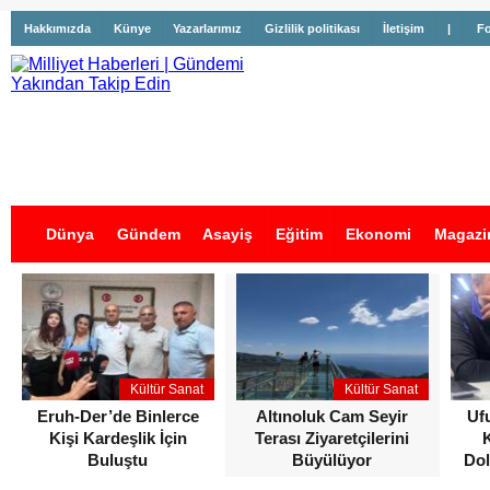
Hakkımızda
Künye
Yazarlarımız
Gizlilik politikası
İletişim
|
Fo
Dünya
Gündem
Asayiş
Eğitim
Ekonomi
Magazi
İş İlanları
Kültür Sanat
Kültür Sanat
Eruh-Der’de Binlerce
Altınoluk Cam Seyir
Uf
Kişi Kardeşlik İçin
Terası Ziyaretçilerini
Buluştu
Büyülüyor
Dol