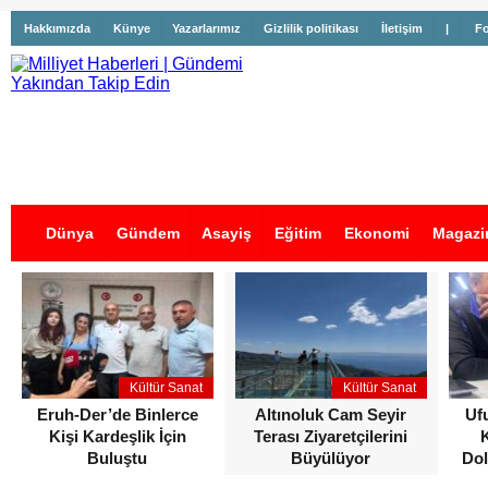
Hakkımızda
Künye
Yazarlarımız
Gizlilik politikası
İletişim
|
Fo
Dünya
Gündem
Asayiş
Eğitim
Ekonomi
Magazi
İş İlanları
Kültür Sanat
Kültür Sanat
Eruh-Der’de Binlerce
Altınoluk Cam Seyir
Uf
Kişi Kardeşlik İçin
Terası Ziyaretçilerini
Buluştu
Büyülüyor
Dol