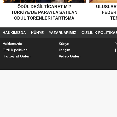
ÖDÜL DEĞIL TICARET MI?
ULUSLARA
TÜRKIYE’DE PARAYLA SATILAN
FEDER
ÖDÜL TÖRENLERI TARTIŞMA
TE
YARATTI”
HAKKIMIZDA
KÜNYE
YAZARLARIMIZ
GIZLILIK POLITIKAS
Hakkımızda
Künye
Y
Gizlilik politikası
İletişim
|
Fotoğraf Galeri
Video Galeri