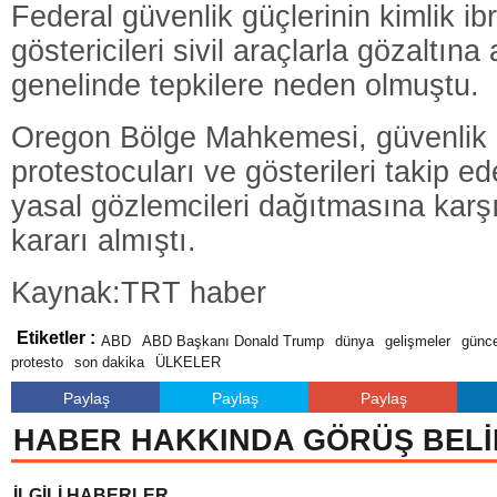
Federal güvenlik güçlerinin kimlik i
göstericileri sivil araçlarla gözaltına
genelinde tepkilere neden olmuştu.
Oregon Bölge Mahkemesi, güvenlik g
protestocuları ve gösterileri takip e
yasal gözlemcileri dağıtmasına karşı 
kararı almıştı.
Kaynak:TRT haber
Etiketler :
ABD
ABD Başkanı Donald Trump
dünya
gelişmeler
günce
protesto
son dakika
ÜLKELER
Paylaş
Paylaş
Paylaş
HABER HAKKINDA GÖRÜŞ BELİ
İLGİLİ HABERLER