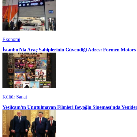
Ekonomi
İstanbul’da Araç Sahiplerinin Güvendiği Adres: Formen Motors
Kültür Sanat
Yeşilçam’ın Unutulmayan Filmleri Beyoğlu Sineması’nda Yenide