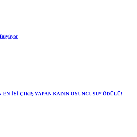
ı Büyüyor
N EN İYİ ÇIKIŞ YAPAN KADIN OYUNCUSU” ÖDÜLÜ!