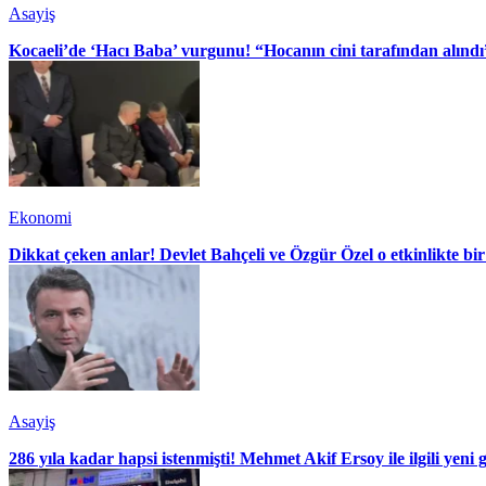
Asayiş
Kocaeli’de ‘Hacı Baba’ vurgunu! “Hocanın cini tarafından alındı
Ekonomi
Dikkat çeken anlar! Devlet Bahçeli ve Özgür Özel o etkinlikte bir
Asayiş
286 yıla kadar hapsi istenmişti! Mehmet Akif Ersoy ile ilgili yeni 