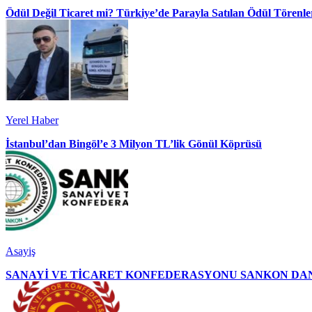
Ödül Değil Ticaret mi? Türkiye’de Parayla Satılan Ödül Törenler
Yerel Haber
İstanbul’dan Bingöl’e 3 Milyon TL’lik Gönül Köprüsü
Asayiş
SANAYİ VE TİCARET KONFEDERASYONU SANKON DAN 