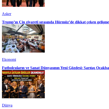
Asker
Trump’ın Çin ziyareti sırasında Hürmüz’de dikkat çeken gelişme
Ekonomi
Futbolcuların ve Sanat Dünyasının Yeni Gözdesi: Sarıtaş Oçakba
Dünya