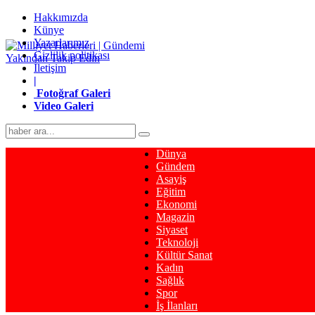
Hakkımızda
Künye
Yazarlarımız
Gizlilik politikası
İletişim
|
Fotoğraf Galeri
Video Galeri
Dünya
Gündem
Asayiş
Eğitim
Ekonomi
Magazin
Siyaset
Teknoloji
Kültür Sanat
Kadın
Sağlık
Spor
İş İlanları