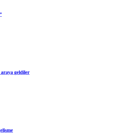
”
 araya geldiler
gelişme