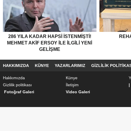
286 YILA KADAR HAPSI ISTENMIŞTI!
REH
MEHMET AKIF ERSOY ILE ILGILI YENI
GELIŞME
HAKKIMIZDA
KÜNYE
YAZARLARIMIZ
GIZLILIK POLITIKAS
Hakkımızda
Künye
Y
Gizlilik politikası
İletişim
|
Fotoğraf Galeri
Video Galeri