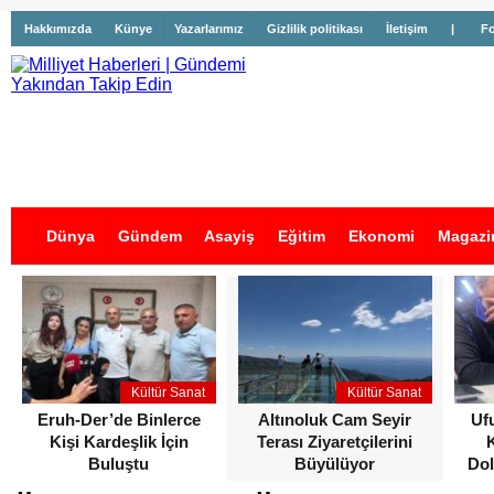
Hakkımızda
Künye
Yazarlarımız
Gizlilik politikası
İletişim
|
Fo
Dünya
Gündem
Asayiş
Eğitim
Ekonomi
Magazi
İş İlanları
Kültür Sanat
Kültür Sanat
Eruh-Der’de Binlerce
Altınoluk Cam Seyir
Uf
Kişi Kardeşlik İçin
Terası Ziyaretçilerini
Buluştu
Büyülüyor
Dol