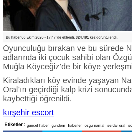
Bu haber 06 Ekim 2020 - 17:47 'de eklendi.
324.481
kez görüntülendi.
Oyunculuğu bırakan ve bu sürede N
adlarında iki çocuk sahibi olan Özgü
Muğla Köyceğiz’de bir köye yerleşmi
Kiraladıkları köy evinde yaşayan Na
Oral’ın geçirdiği kalp krizi sonucund
kaybettiği öğrenildi.
kırşehir escort
Etiketler :
güncel haber
gündem
haberler
özgü namal
serdar oral
so