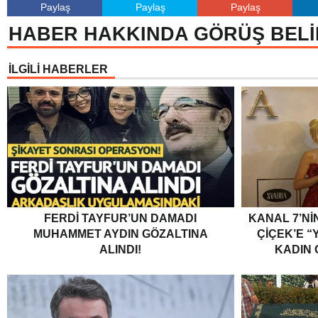
Paylaş
Paylaş
Paylaş
HABER HAKKINDA GÖRÜŞ BELİ
İLGİLİ HABERLER
FERDI TAYFUR’UN DAMADI
KANAL 7’Nİ
MUHAMMET AYDIN GÖZALTINA
ÇİÇEK’E “Y
ALINDI!
KADIN