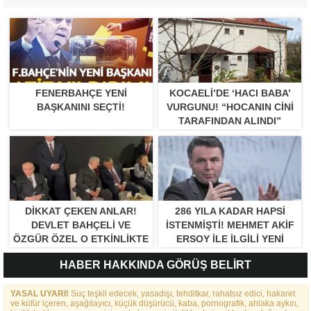
FENERBAHÇE YENI
KOCAELI’DE ‘HACI BABA’
BAŞKANINI SEÇTI!
VURGUNU! “HOCANIN CINI
TARAFINDAN ALINDI”
DIKKAT ÇEKEN ANLAR!
286 YILA KADAR HAPSI
DEVLET BAHÇELI VE
ISTENMIŞTI! MEHMET AKIF
ÖZGÜR ÖZEL O ETKINLIKTE
ERSOY ILE ILGILI YENI
BIR ARAYA GELDILER
GELIŞME
HABER HAKKINDA GÖRÜŞ BELİRT
YASAL UYARI!
Suç teşkil edecek, yasadışı, tehditkar, rahatsız edici, hakaret
ve küfür içeren, aşağılayıcı, küçük düşürücü, kaba, pornografik, ahlaka aykırı,