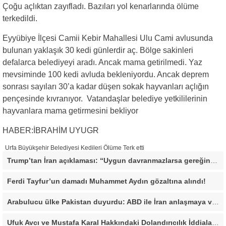
Çoğu açlıktan zayıfladı. Bazıları yol kenarlarında ölüme
terkedildi.
Eyyübiye İlçesi Camii Kebir Mahallesi Ulu Cami avlusunda
bulunan yaklaşık 30 kedi günlerdir aç. Bölge sakinleri
defalarca belediyeyi aradı. Ancak mama getirilmedi. Yaz
mevsiminde 100 kedi avluda bekleniyordu. Ancak deprem
sonrası sayıları 30’a kadar düşen sokak hayvanları açlığın
pençesinde kıvranıyor. Vatandaşlar belediye yetkililerinin
hayvanlara mama getirmesini bekliyor
HABER:İBRAHİM UYUGR
Urfa Büyükşehir Belediyesi Kedileri Ölüme Terk etti
Trump’tan İran açıklaması: “Uygun davranmazlarsa gereğini yaparım”
Ferdi Tayfur’un damadı Muhammet Aydın gözaltına alındı!
Arabulucu ülke Pakistan duyurdu: ABD ile İran anlaşmaya vardı
Ufuk Avcı ve Mustafa Karal Hakkındaki Dolandırıcılık İddiaları Büyüyor