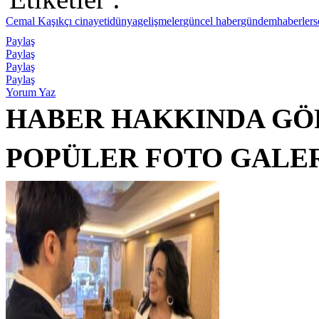
Cemal Kaşıkçı cinayeti
dünya
gelişmeler
güncel haber
gündem
haberler
s
Paylaş
Paylaş
Paylaş
Paylaş
Yorum Yaz
HABER HAKKINDA GÖ
POPÜLER FOTO GALE