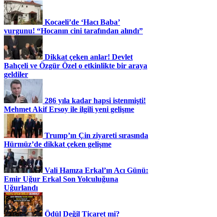
Kocaeli’de ‘Hacı Baba’
vurgunu! “Hocanın cini tarafından alındı”
Dikkat çeken anlar! Devlet
Bahçeli ve Özgür Özel o etkinlikte bir araya
geldiler
286 yıla kadar hapsi istenmişti!
Mehmet Akif Ersoy ile ilgili yeni gelişme
Trump’ın Çin ziyareti sırasında
Hürmüz’de dikkat çeken gelişme
Vali Hamza Erkal’ın Acı Günü:
Emir Uğur Erkal Son Yolculuğuna
Uğurlandı
Ödül Değil Ticaret mi?