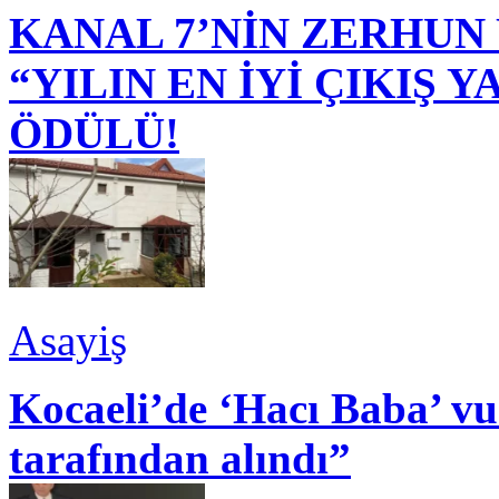
KANAL 7’NİN ZERHUN 
“YILIN EN İYİ ÇIKIŞ
ÖDÜLÜ!
Asayiş
Kocaeli’de ‘Hacı Baba’ v
tarafından alındı”