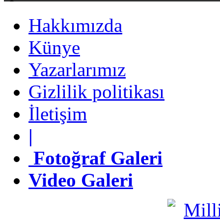
Hakkımızda
Hakkımızda
Künye
Künye
Yazarlarımız
Yazarlarımız
Gizlilik politikası
Gizlilik politikası
İletişim
İletişim
|
|
Fotoğraf Galeri
Fotoğraf Galeri
Video Galeri
Video Galeri