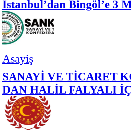
İstanbul’dan Bingöl’e 3 
Asayiş
SANAYİ VE TİCARET
DAN HALİL FALYALI İ