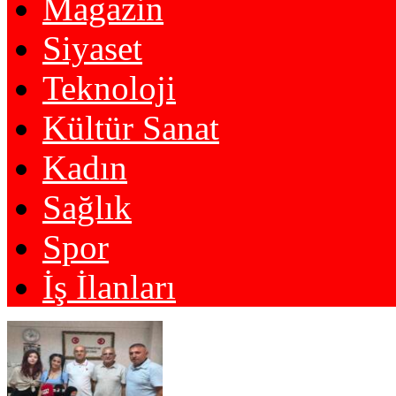
Magazin
Siyaset
Teknoloji
Kültür Sanat
Kadın
Sağlık
Spor
İş İlanları