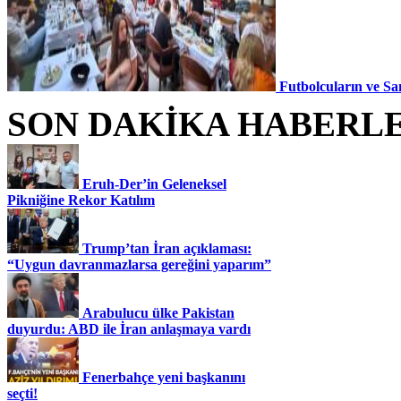
Futbolcuların ve Sa
SON DAKİKA HABERL
Eruh-Der’in Geleneksel
Pikniğine Rekor Katılım
Trump’tan İran açıklaması:
“Uygun davranmazlarsa gereğini yaparım”
Arabulucu ülke Pakistan
duyurdu: ABD ile İran anlaşmaya vardı
Fenerbahçe yeni başkanını
seçti!