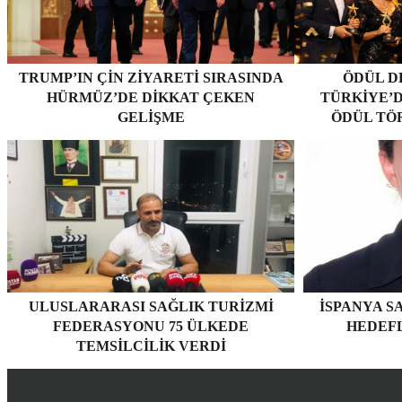
TRUMP’IN ÇIN ZIYARETI SIRASINDA
ÖDÜL D
HÜRMÜZ’DE DIKKAT ÇEKEN
TÜRKIYE’D
GELIŞME
ÖDÜL TÖ
ULUSLARARASI SAĞLIK TURIZMI
İSPANYA S
FEDERASYONU 75 ÜLKEDE
HEDEF
TEMSILCILIK VERDI