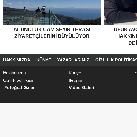
ALTINOLUK CAM SEYIR TERASI
UFUK AV
ZIYARETÇILERINI BÜYÜLÜYOR
HAKKIND
İDD
HAKKIMIZDA
KÜNYE
YAZARLARIMIZ
GIZLILIK POLITIKAS
Hakkımızda
Künye
Y
Gizlilik politikası
İletişim
|
Fotoğraf Galeri
Video Galeri