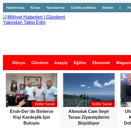
Hakkımızda
Künye
Yazarlarımız
Gizlilik politikası
İletişim
|
Fo
Dünya
Gündem
Asayiş
Eğitim
Ekonomi
Magazi
İş İlanları
Kültür Sanat
Kültür Sanat
Eruh-Der’de Binlerce
Altınoluk Cam Seyir
Uf
Kişi Kardeşlik İçin
Terası Ziyaretçilerini
Buluştu
Büyülüyor
Dol