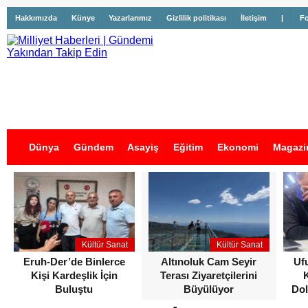
Hakkımızda
Künye
Yazarlarımız
Gizlilik politikası
İletişim
|
Fo
Dünya
Gündem
Asayiş
Eğitim
Ekonomi
Magazi
İş İlanları
Kültür Sanat
Kültür Sanat
Eruh-Der’de Binlerce
Altınoluk Cam Seyir
Uf
Kişi Kardeşlik İçin
Terası Ziyaretçilerini
Buluştu
Büyülüyor
Dol