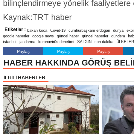
bilinçlendirmeye yönelik faaliyetlere d
Kaynak:TRT haber
Etiketler :
bakan koca
Covid-19
cumhurbaşkanı erdoğan
dünya
eko
google haberler
google news
güncel haber
güncel haberler
gündem
hab
istanbul
jandarma
koronavirüs denetimi
SALGIN
son dakika
ÜLKELER
Paylaş
Paylaş
Paylaş
HABER HAKKINDA GÖRÜŞ BELİ
İLGİLİ HABERLER