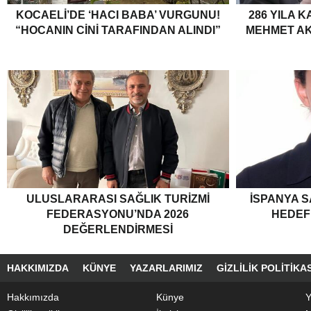
KOCAELI’DE ‘HACI BABA’ VURGUNU!
286 YILA K
“HOCANIN CINI TARAFINDAN ALINDI”
MEHMET AKI
ULUSLARARASI SAĞLIK TURIZMI
İSPANYA S
FEDERASYONU’NDA 2026
HEDEF
DEĞERLENDIRMESI
HAKKIMIZDA
KÜNYE
YAZARLARIMIZ
GIZLILIK POLITIKAS
Hakkımızda
Künye
Y