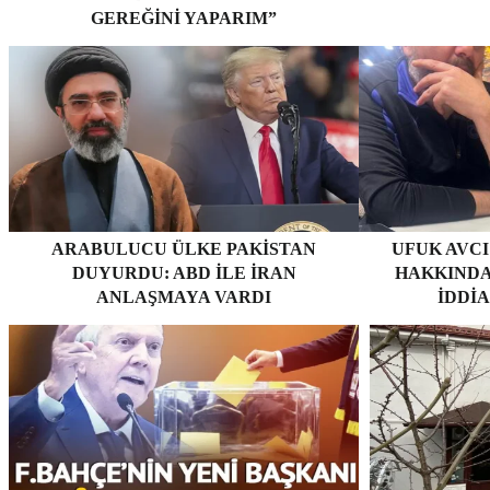
GEREĞINI YAPARIM”
ARABULUCU ÜLKE PAKISTAN
UFUK AVCI
DUYURDU: ABD ILE İRAN
HAKKINDA
ANLAŞMAYA VARDI
İDDI