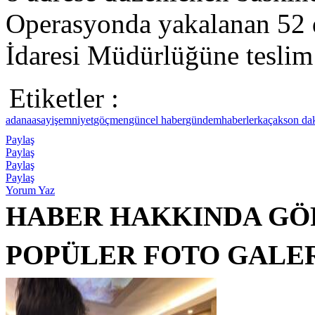
Operasyonda yakalanan 52 
İdaresi Müdürlüğüne teslim 
Etiketler :
adana
asayiş
emniyet
göçmen
güncel haber
gündem
haberler
kaçak
son da
Paylaş
Paylaş
Paylaş
Paylaş
Yorum Yaz
HABER HAKKINDA GÖ
POPÜLER FOTO GALE