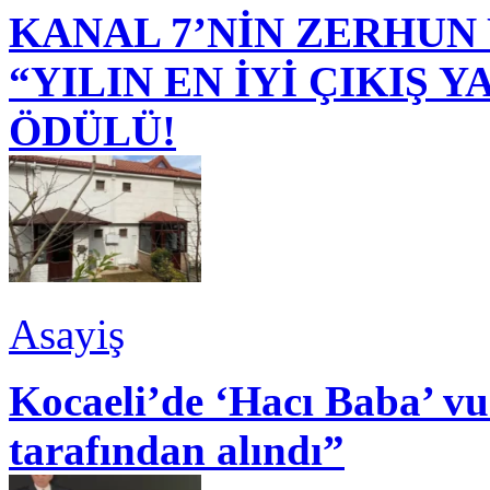
KANAL 7’NİN ZERHUN 
“YILIN EN İYİ ÇIKIŞ
ÖDÜLÜ!
Asayiş
Kocaeli’de ‘Hacı Baba’ v
tarafından alındı”