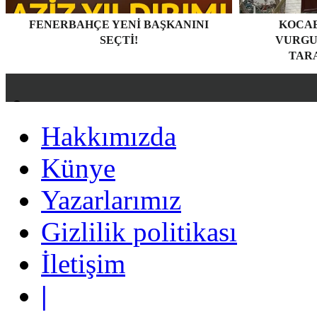
FENERBAHÇE YENI BAŞKANINI
KOCAE
SEÇTI!
VURGU
TARA
Hakkımızda
Hakkımızda
Künye
Künye
Yazarlarımız
Yazarlarımız
Gizlilik politikası
Gizlilik politikası
İletişim
İletişim
|
|