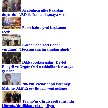
Arabulucu ülke Pakistan
duyurdu: ABD ile İran anlaşmaya vardı
Fenerbahçe yeni başkanını
seçti!
Kocaeli’de ‘Hacı Baba’
vurgunu! “Hocanın cini tarafından alındı”
Dikkat çeken anlar! Devlet
Bahçeli ve Özgür Özel o etkinlikte bir araya
geldiler
286 yıla kadar hapsi istenmişti!
Mehmet Akif Ersoy ile ilgili yeni gelişme
Trump’ın Çin ziyareti sırasında
Hürmüz’de dikkat çeken gelişme