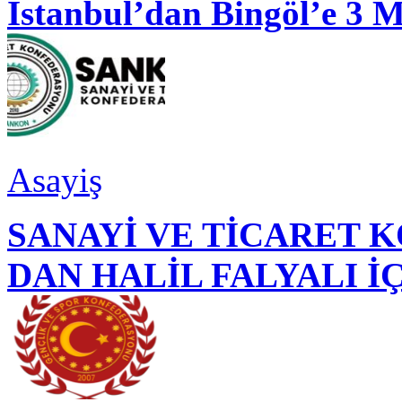
İstanbul’dan Bingöl’e 3 
Asayiş
SANAYİ VE TİCARET
DAN HALİL FALYALI İ