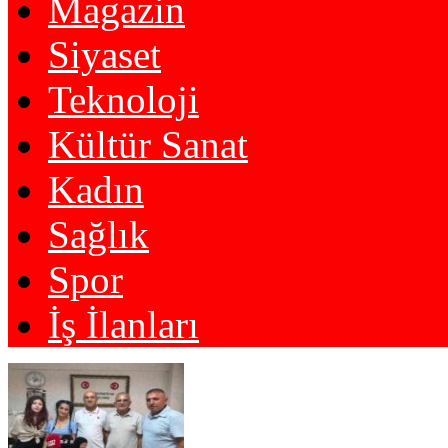
Magazin
Siyaset
Teknoloji
Kültür Sanat
Kadın
Sağlık
Spor
İş İlanları