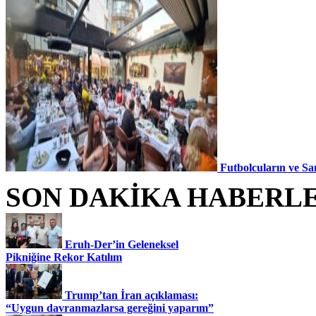
Futbolcuların ve Sa
SON DAKİKA HABERL
Eruh-Der’in Geleneksel
Pikniğine Rekor Katılım
Trump’tan İran açıklaması:
“Uygun davranmazlarsa gereğini yaparım”