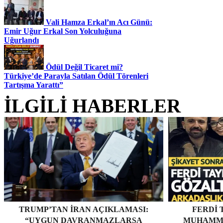
Vali Hamza Erkal’ın Acı Günü:
Emir Uğur Erkal Son Yolculuğuna
Uğurlandı
Ödül Değil Ticaret mi?
Türkiye’de Parayla Satılan Ödül Törenleri
Tartışma Yarattı”
İLGİLİ HABERLER
TRUMP’TAN İRAN AÇIKLAMASI:
FERDI 
“UYGUN DAVRANMAZLARSA
MUHAMME