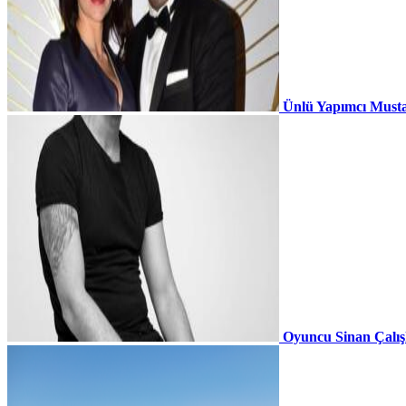
Ünlü Yapımcı Musta
Oyuncu Sinan Çalı