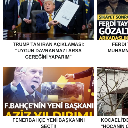
TRUMP’TAN İRAN AÇIKLAMASI:
FERDI
“UYGUN DAVRANMAZLARSA
MUHAMM
GEREĞINI YAPARIM”
FENERBAHÇE YENI BAŞKANINI
KOCAELI’DE
SEÇTI!
“HOCANIN C