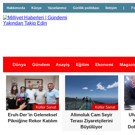
Hakkımızda
Künye
Yazarlarımız
Gizlilik politikası
İletişim
|
Fo
Dünya
Gündem
Asayiş
Eğitim
Ekonomi
Magazi
İş İlanları
Kültür Sanat
Kültür Sanat
Eruh-Der’in Geleneksel
Altınoluk Cam Seyir
Uf
Pikniğine Rekor Katılım
Terası Ziyaretçilerini
Büyülüyor
Dol