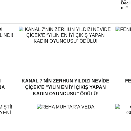
I
KANAL 7’NİN ZERHUN YILDIZI NEVİDE
F
NA
ÇİÇEK’E “YILIN EN İYİ ÇIKIŞ YAPAN
KADIN OYUNCUSU” ÖDÜLÜ!