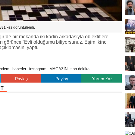
531
kez görüntülendi.
’de bir mekanda iki kadın arkadaşıyla objektiflere
rı görünce “Evli olduğumu biliyorsunuz. Eşim ikinci
çıklamasını yaptı.
ündem
haberler
instagram
MAGAZİN
son dakika
Paylaş
Paylaş
Yorum Yaz
RT