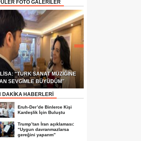
ÜLER FOTO GALERİLER
ÖDÜLÜ!
ULUSLARARASI SAĞL
LISA: “TÜRK SANAT MÜZIĞINE
FEDERASYONU 75 Ü
AN SEVGIMLE BÜYÜDÜM”
TEMSILCILIK VERDI
 DAKİKA HABERLERİ
Eruh-Der’de Binlerce Kişi
Kardeşlik İçin Buluştu
Trump’tan İran açıklaması:
“Uygun davranmazlarsa
gereğini yaparım”