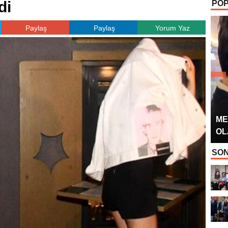
di
POP
OYUNCUSU” 
Paylaş
Paylaş
Yorum Yaz
ME
OL
SON