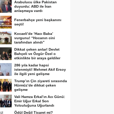
Arabulucu ülke Pakistan
duyurdu: ABD ile İran
anlaşmaya vardı
Fenerbahçe yeni başkanını
seçti!
Kocaeli’de ‘Hacı Baba’
vurgunu! “Hocanın cini
tarafından alındı”
Dikkat çeken anlar! Devlet
Bahçeli ve Özgür Özel o
etkinlikte bir araya geldiler
286 yıla kadar hapsi
istenmişti! Mehmet Akif Ersoy
ile ilgili yeni gelişme
Trump’ın Çin ziyareti sırasında
Hürmüz’de dikkat çeken
gelişme
Vali Hamza Erkal’ın Acı Günü:
Emir Uğur Erkal Son
Yolculuğuna Uğurlandı
Ödül Değil Ticaret mi?