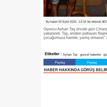
Bu haber 05 Eylül 2020 - 13:34 'de eklendi.
67.
Oyuncu Ayhan Taş önceki gün Cihangir
yakalandı. Taş, aniden patlayan flaşla
çocuğumuza hamile, yanlış olmasın” a
Etiketler :
Ayhan Taş
güncel haberler
g
Paylaş
Paylaş
HABER HAKKINDA GÖRÜŞ BELİ