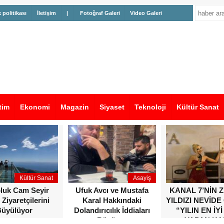
k politikası
İletişim
|
Fotoğraf Galeri
Video Galeri
tim
Ekonomi
Magazin
Siyaset
Teknoloji
Kültür Sanat
Kültür Sanat
Asayiş
oluk Cam Seyir
Ufuk Avcı ve Mustafa
KANAL 7’NİN 
 Ziyaretçilerini
Karal Hakkındaki
YILDIZI NEVİDE
üyülüyor
Dolandırıcılık İddiaları
“YILIN EN İYİ
Büyüyor
YAPAN KA