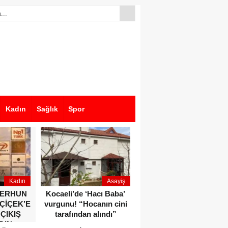
Kadın
Sağlık
Spor
Kadın
Asayiş
Ekonomi
ZERHUN
Kocaeli’de ‘Hacı Baba’
Dikkat çeken anlar!
 ÇİÇEK’E
vurgunu! “Hocanın cini
Devlet Bahçeli ve Özgür
 ÇIKIŞ
tarafından alındı”
Özel o etkinlikte bir
DIN
araya geldiler