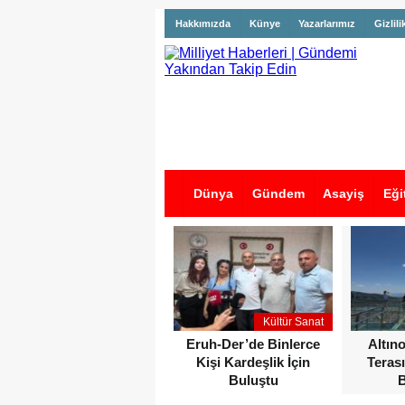
Hakkımızda
Künye
Yazarlarımız
Gizlili
Dünya
Gündem
Asayiş
Eği
İş İlanları
Kültür Sanat
Eruh-Der’de Binlerce
Altın
Kişi Kardeşlik İçin
Terası
Buluştu
B