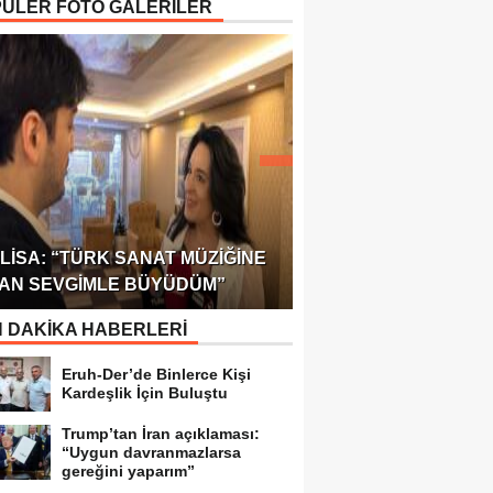
ÜLER FOTO GALERİLER
ÖDÜLÜ!
ULUSLARARASI SAĞL
LISA: “TÜRK SANAT MÜZIĞINE
FEDERASYONU 75 Ü
AN SEVGIMLE BÜYÜDÜM”
TEMSILCILIK VERDI
 DAKİKA HABERLERİ
Eruh-Der’de Binlerce Kişi
Kardeşlik İçin Buluştu
Trump’tan İran açıklaması:
“Uygun davranmazlarsa
gereğini yaparım”