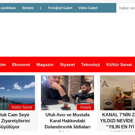
k politikası
İletişim
|
Fotoğraf Galeri
Video Galeri
tim
Ekonomi
Magazin
Siyaset
Teknoloji
Kültür Sanat
Kültür Sanat
Asayiş
oluk Cam Seyir
Ufuk Avcı ve Mustafa
KANAL 7’NİN 
 Ziyaretçilerini
Karal Hakkındaki
YILDIZI NEVİDE
üyülüyor
Dolandırıcılık İddiaları
“YILIN EN İYİ
Büyüyor
YAPAN KA