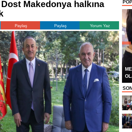
 Dost Makedonya halkına
POP
OYUNCUSU” 
k
Paylaş
Paylaş
Yorum Yaz
ME
OL
SON