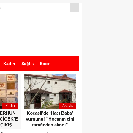
Kadın
Sağlık
Spor
Kadın
Asayiş
Ekonomi
ZERHUN
Kocaeli’de ‘Hacı Baba’
Dikkat çeken anlar!
 ÇİÇEK’E
vurgunu! “Hocanın cini
Devlet Bahçeli ve Özgür
 ÇIKIŞ
tarafından alındı”
Özel o etkinlikte bir
DIN
araya geldiler