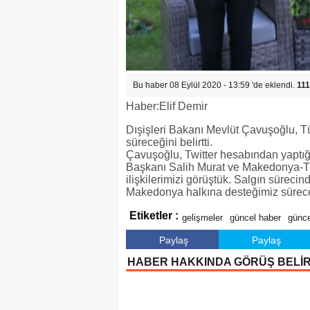
Bu haber 08 Eylül 2020 - 13:59 'de eklendi.
111
Haber:Elif Demir
Dışişleri Bakanı Mevlüt Çavuşoğlu, 
süreceğini belirtti.
Çavuşoğlu, Twitter hesabından yaptığ
Başkanı Salih Murat ve Makedonya-T
ilişkilerimizi görüştük. Salgın süreci
Makedonya halkına desteğimiz sürec
Etiketler :
gelişmeler
güncel haber
günce
Paylaş
Paylaş
HABER HAKKINDA GÖRÜŞ BELİ