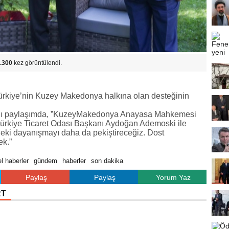
.300
kez görüntülendi.
Türkiye’nin Kuzey Makedonya halkına olan desteğinin
ı paylaşımda, ”
KuzeyMakedonya
Anayasa Mahkemesi
ürkiye Ticaret Odası Başkanı Aydoğan Ademoski ile
ndeki dayanışmayı daha da pekiştireceğiz. Dost
ek.”
l haberler
gündem
haberler
son dakika
Paylaş
Paylaş
Yorum Yaz
RT