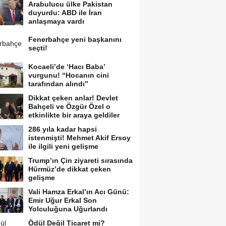
Arabulucu ülke Pakistan
duyurdu: ABD ile İran
anlaşmaya vardı
Fenerbahçe yeni başkanını
seçti!
Kocaeli’de ‘Hacı Baba’
vurgunu! “Hocanın cini
tarafından alındı”
Dikkat çeken anlar! Devlet
Bahçeli ve Özgür Özel o
etkinlikte bir araya geldiler
286 yıla kadar hapsi
istenmişti! Mehmet Akif Ersoy
ile ilgili yeni gelişme
Trump’ın Çin ziyareti sırasında
Hürmüz’de dikkat çeken
gelişme
Vali Hamza Erkal’ın Acı Günü:
Emir Uğur Erkal Son
Yolculuğuna Uğurlandı
Ödül Değil Ticaret mi?