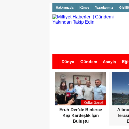
Hakkımızda
Künye
Yazarlarımız
Gizlili
Dünya
Gündem
Asayiş
Eği
İş İlanları
Kültür Sanat
Eruh-Der’de Binlerce
Altın
Kişi Kardeşlik İçin
Terası
Buluştu
B