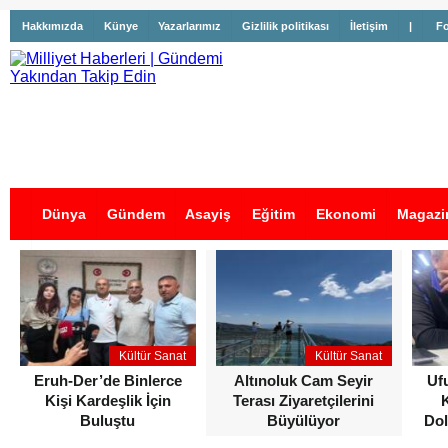
Hakkımızda
Künye
Yazarlarımız
Gizlilik politikası
İletişim
|
Fo
Dünya
Gündem
Asayiş
Eğitim
Ekonomi
Magazi
İş İlanları
Kültür Sanat
Kültür Sanat
Eruh-Der’de Binlerce
Altınoluk Cam Seyir
Uf
Kişi Kardeşlik İçin
Terası Ziyaretçilerini
Buluştu
Büyülüyor
Dol