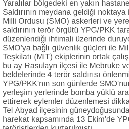
Yaralılar bölgedeki en yakın hastane
Saldırının meydana geldiği noktaya i
Milli Ordusu (SMO) askerleri ve yerel
saldırının terör örgütü YPG/PKK tar
düzenlendiği ihtimali üzerinde duruy
SMO’ya bağlı güvenlik güçleri ile Mill
Teşkilatı (MİT) ekiplerinin ortak ça
bu ay Rasulayn ilçesi ile Mebruke v
beldelerinde 4 terör saldırısı önlenmi
YPG/PKK’nın son günlerde SMO’nun
yerleşim yerlerinde bomba yüklü araçl
ettirerek eylemler düzenlemesi dikka
Tel Abyad ilçesinin güneydoğusundak
harekat kapsamında 13 Ekim’de YP
teröristlerden kurtarılmıştı.