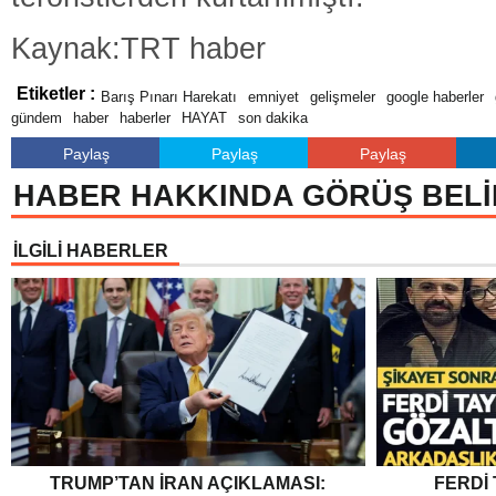
Kaynak:TRT haber
Etiketler :
Barış Pınarı Harekatı
emniyet
gelişmeler
google haberler
gündem
haber
haberler
HAYAT
son dakika
Paylaş
Paylaş
Paylaş
HABER HAKKINDA GÖRÜŞ BELİ
İLGİLİ HABERLER
TRUMP’TAN İRAN AÇIKLAMASI:
FERDI